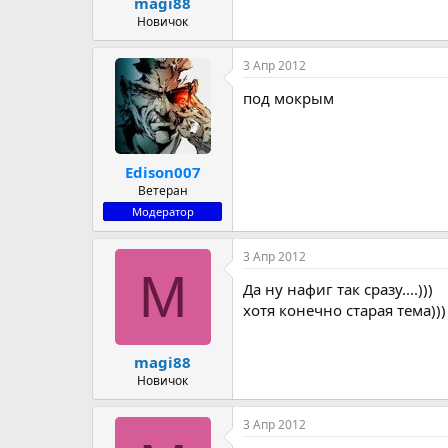
magi88
Новичок
3 Апр 2012
под мокрым
Edison007
Ветеран
Модератор
3 Апр 2012
M
Да ну нафиг так сразу....)))
хотя конечно старая тема)))
magi88
Новичок
3 Апр 2012