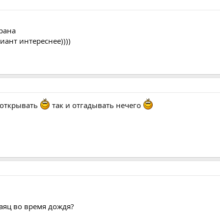
крана
риант интереснее))))
у открывать
так и отгадывать нечего
аяц во время дождя?