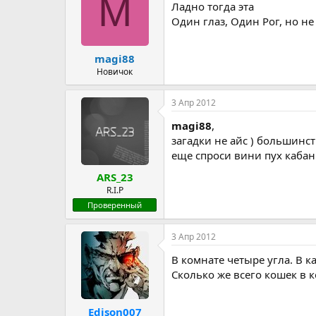
M
Ладно тогда эта
Один глаз, Один Рог, но не
magi88
Новичок
3 Апр 2012
magi88
,
загадки не айс ) большинст
еще спроси вини пух кабан
ARS_23
R.I.P
Проверенный
3 Апр 2012
В комнате четыре угла. В 
Сколько же всего кошек в 
Edison007