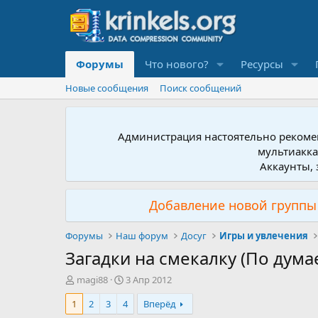
Форумы
Что нового?
Ресурсы
Новые сообщения
Поиск сообщений
Администрация настоятельно рекомен
мультиакка
Аккаунты, 
Добавление новой группы 
Форумы
Наш форум
Досуг
Игры и увлечения
Загадки на смекалку (По дума
А
Д
magi88
3 Апр 2012
в
а
1
2
3
4
Вперёд
т
т
о
а