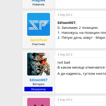
Новичок
3 Апр 2012
Edison007
,
0. Занимаю 2 позицию.
1. Нахожусь на позиции по
2. Пятую дочь зовут - Мэри.
SaintPaul
Участник
3 Апр 2012
not bad
В каком месяце отмечается
А да надеюсь, гуглом никт
Edison007
Ветеран
Модератор
3 Апр 2012