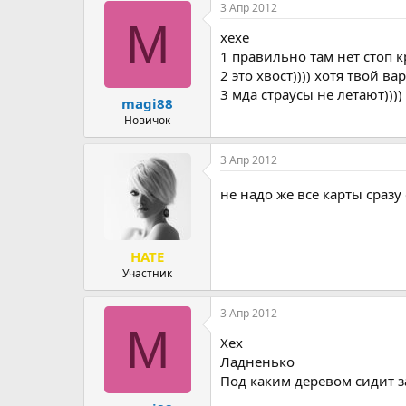
3 Апр 2012
M
хехе
1 правильно там нет стоп 
2 это хвост)))) хотя твой ва
3 мда страусы не летают))))
magi88
Новичок
3 Апр 2012
не надо же все карты сраз
HATE
Участник
3 Апр 2012
M
Хех
Ладненько
Под каким деревом сидит з