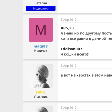
Ветеран
Модератор
3 Апр 2012
M
ARS_23
я знаю но по другому посты
хотя все равно в данной те
magi88
Eddison007
Новичок
4 кошки всего))
3 Апр 2012
а вот на хвостах в этом на
HATE
Участник
3 Апр 2012