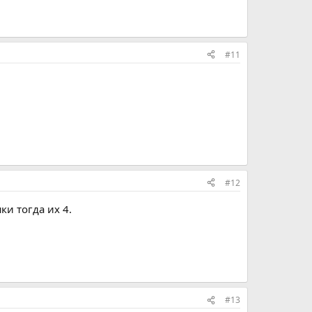
#11
#12
и тогда их 4.
#13