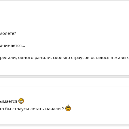
амолёте?
ачинается...
трелили, одного ранили, сколько страусов осталось в живых
одымается
что бы страусы летать начали ?