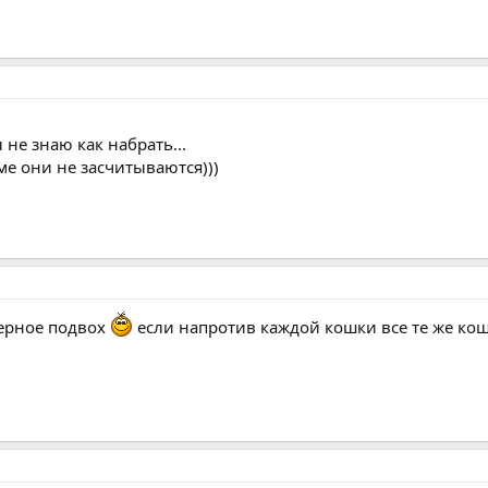
 не знаю как набрать...
ме они не засчитываются)))
верное подвох
если напротив каждой кошки все те же кошк