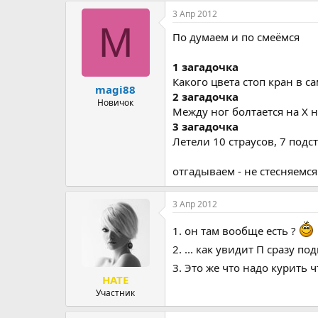
р
н
3 Апр 2012
т
а
M
По думаем и по смеёмся
е
ч
м
а
ы
л
1 загадочка
а
Какого цвета стоп кран в с
magi88
2 загадочка
Новичок
Между ног болтается на Х н
3 загадочка
Летели 10 страусов, 7 подс
отгадываем - не стесняемся
3 Апр 2012
1. он там вообще есть ?
2. ... как увидит П сразу п
3. Это же что надо курить 
HATE
Участник