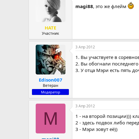
magi88
, это же флейм
HATE
Участник
3 Апр 2012
1. Вы участвуете в соревн
2. Вы обогнали последнего
3. У отца Мэри есть пять до
Edison007
Ветеран
Модератор
3 Апр 2012
M
1 - на второй позиции))) к
2 - здесь подвох либо пер
3 - Мэри зовут её))
magi88