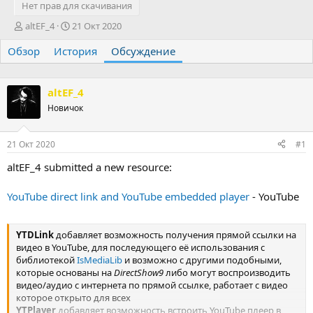
Нет прав для скачивания
А
Д
altEF_4
21 Окт 2020
в
а
Обзор
т
История
т
Обсуждение
о
а
р
н
т
а
altEF_4
е
ч
Новичок
м
а
ы
л
а
21 Окт 2020
#1
altEF_4 submitted a new resource:
YouTube direct link and YouTube embedded player
- YouTube
YTDLink
добавляет возможность получения прямой ссылки на
видео в YouTube, для последующего её использования с
библиотекой
IsMediaLib
и возможно с другими подобными,
которые основаны на
DirectShow9
либо могут воспроизводить
видео/аудио с интернета по прямой ссылке, работает с видео
которое открыто для всех
YTPlayer
добавляет возможность встроить YouTube плеер в