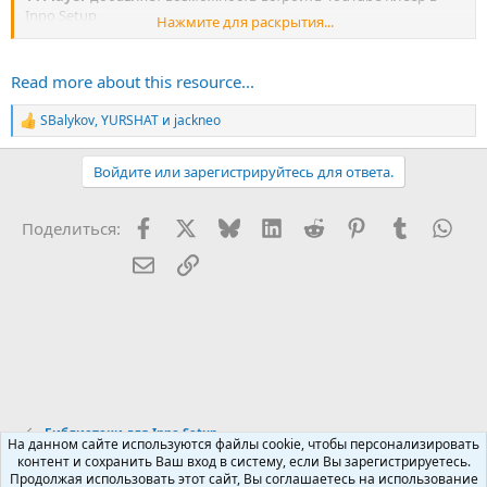
Inno Setup
Нажмите для раскрытия...
YTDLinkEX
включает обе эти библиотеки
Read more about this resource...
SBalykov
,
YURSHAT
и
jackneo
Р
е
а
Войдите или зарегистрируйтесь для ответа.
к
ц
и
Facebook
X (Twitter)
Bluesky
LinkedIn
Reddit
Pinterest
Tumblr
Wha
Поделиться:
и
:
Электронная почта
Ссылка
Библиотеки для Inno Setup
На данном сайте используются файлы cookie, чтобы персонализировать
контент и сохранить Ваш вход в систему, если Вы зарегистрируетесь.
Продолжая использовать этот сайт, Вы соглашаетесь на использование
Russian (RU)