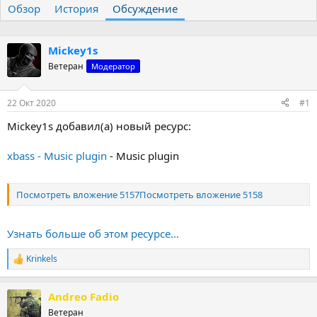
Обзор
т
История
т
Обсуждение
о
а
р
н
т
а
Mickey1s
е
ч
Ветеран
Модератор
м
а
ы
л
а
22 Окт 2020
#1
Mickey1s добавил(а) новый ресурс:
xbass - Music plugin
- Music plugin
Посмотреть вложение 5157
Посмотреть вложение 5158
Узнать больше об этом ресурсе...
Krinkels
Р
е
а
Andreo Fadio
к
ц
Ветеран