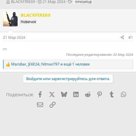
А
Д
Т
BLACKFIRE69
21 Мар 2024
innosetup
в
а
е
т
т
г
BLACKFIRE69
о
а
и
Новичок
р
н
т
а
е
ч
21 Мар 2024
#1
м
а
ы
л
...
а
Последнее редактирование:
22 Мар 2024
MarsBar
,
JEKE24
,
hitman797
и ещё 1 человек
Р
е
а
Войдите или зарегистрируйтесь для ответа.
к
ц
и
Facebook
X (Twitter)
Bluesky
LinkedIn
Reddit
Pinterest
Tumblr
Wha
Поделиться:
и
:
Электронная почта
Ссылка