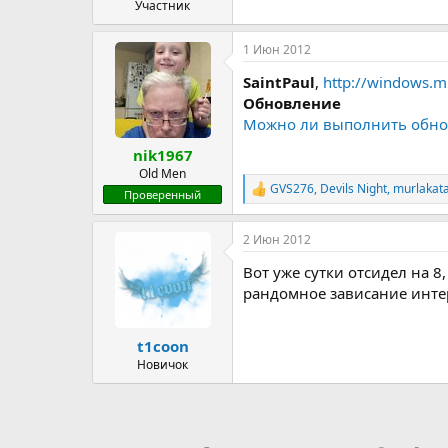
Участник
1 Июн 2012
SaintPaul
,
http://windows.m
Обновление
Можно ли выполнить обнов
nik1967
Old Men
GVS276
,
Devils Night
,
murlakat
Р
Проверенный
е
а
2 Июн 2012
к
ц
Вот уже сутки отсидел на 8
и
и
рандомное зависание интер
:
t1coon
Новичок