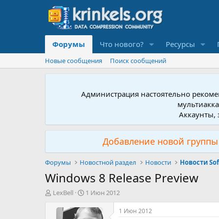
Форумы
Что нового?
Ресурсы
Новые сообщения
Поиск сообщений
Администрация настоятельно рекомен
мультиакка
Аккаунты, 
Добавление новой группы 
Форумы
Новостной раздел
Новости
Новости So
Windows 8 Release Preview
А
Д
LexBell
1 Июн 2012
в
а
т
т
1 Июн 2012
о
а