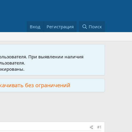
Вход
Регистрация
Поиск
пользователя. При выявлении наличия
льзователя.
локированы.
скачивать без ограничений
#1