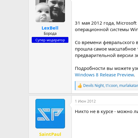
р
н
т
а
е
ч
м
а
31 мая 2012 года, Microsof
LexBell
ы
л
операционной системы Wind
а
Борода
Супер модератор
Со времени февральского в
прошла самое масштабное 
предварительной версии з
Подробности вы можете уз
Windows 8 Release Preview
.
Devils Night
,
t1coon
,
murlakat
Р
е
а
1 Июн 2012
к
ц
Никто не в курсе - можно 
и
и
:
SaintPaul