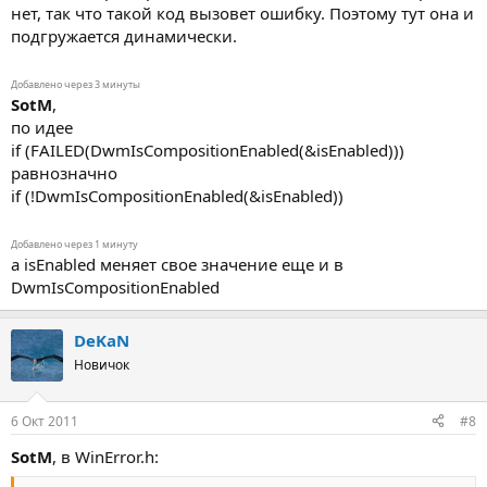
нет, так что такой код вызовет ошибку. Поэтому тут она и
подгружается динамически.
Добавлено через 3 минуты
SotM
,
по идее
if (FAILED(DwmIsCompositionEnabled(&isEnabled)))
равнозначно
if (!DwmIsCompositionEnabled(&isEnabled))
Добавлено через 1 минуту
а isEnabled меняет свое значение еще и в
DwmIsCompositionEnabled
DeKaN
Новичок
6 Окт 2011
#8
SotM
, в WinError.h: