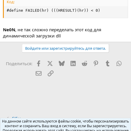
Код:
#define FAILED(hr) (((HRESULT)(hr)) < 0)
Ne0N
, не так сложно переделать этот код для
динамической загрузки dll
Войдите или зарегистрируйтесь для ответа.
Facebook
X (Twitter)
Bluesky
LinkedIn
Reddit
Pinterest
Tumblr
Wha
Поделиться:
Электронная почта
Ссылка
C/C++
На данном сайте используются файлы cookie, чтобы персонализировать
контент и сохранить Ваш вход в систему, если Вы зарегистрируетесь.
Продолжая использовать этот сайт, Вы соглашаетесь на использование
Russian (RU)