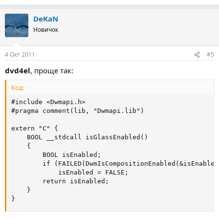
DeKaN
Новичок
4 Окт 2011
#5
dvd4el
, проще так:
Код:
#include <Dwmapi.h>

#pragma comment(lib, "Dwmapi.lib")

extern "C" {

	BOOL __stdcall isGlassEnabled()

	{

		BOOL isEnabled;

		if (FAILED(DwmIsCompositionEnabled(&isEnabled)))

			isEnabled = FALSE;

		return isEnabled;

	}

}