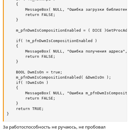
	{

		MessageBox( NULL, "Ошибка загрузки библиотеки", "Внимание", MB_OK );

		return FALSE;

	}

	m_pfnDwmIsCompositionEnabled = ( DICE )GetProcAddress( m_hDwmApi, "DwmIsCompositionEn abled" );

	if( !m_pfnDwmIsCompositionEnabled )

	{

		MessageBox( NULL, "Ошибка получения адреса", "Внимание", MB_OK );

		return FALSE;

	}

	BOOL DwmIsOn = true;

	m_pfnDwmIsCompositionEnabled( &DwmIsOn );

	if( !DwmIsOn )

	{

		MessageBox( NULL, "Ошибка m_pfnDwmIsCompositionEnabled", "Внимание", MB_OK );

		return FALSE;

	}

	return TRUE;

}
За работоспособность не ручаюсь, не пробовал