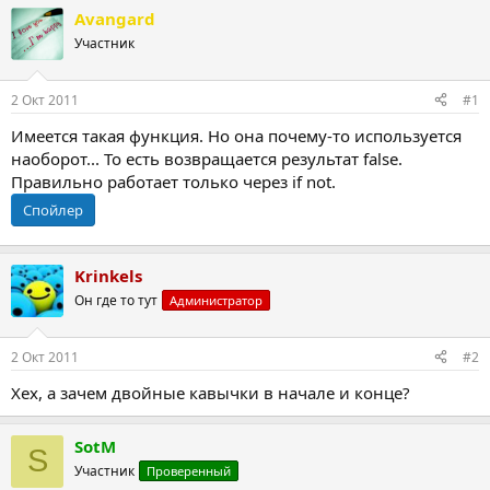
т
т
Avangard
о
а
Участник
р
н
т
а
е
ч
2 Окт 2011
#1
м
а
ы
л
Имеется такая функция. Но она почему-то используется
а
наоборот... То есть возвращается результат false.
Правильно работает только через if not.
Спойлер
Krinkels
Он где то тут
Администратор
2 Окт 2011
#2
Хех, а зачем двойные кавычки в начале и конце?
SotM
S
Участник
Проверенный