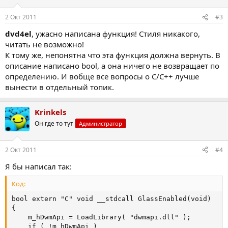
2 Окт 2011
#3
dvd4el
, ужасно написана функция! Стиля никакого,
читать не возможно!
К тому же, непонятна что эта функция должна вернуть. В
описание написано bool, а она ничего не возвращает по
определению. И вобще все вопросы о С/С++ лучше
вынести в отдельный топик.
Krinkels
Он где то тут
Администратор
2 Окт 2011
#4
Я бы написал так:
Код:
bool extern "C" void __stdcall GlassEnabled(void)

{

	m_hDwmApi = LoadLibrary( "dwmapi.dll" );

	if ( !m_hDwmApi )
