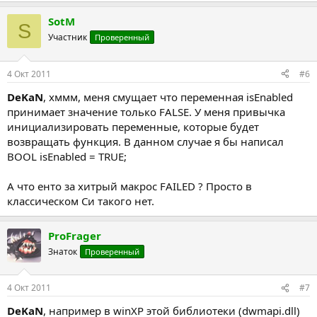
SotM
S
Участник
Проверенный
4 Окт 2011
#6
DeKaN
, хммм, меня смущает что переменная isEnabled
принимает значение только FALSE. У меня привычка
инициализировать переменные, которые будет
возвращать функция. В данном случае я бы написал
BOOL isEnabled = TRUE;
А что енто за хитрый макрос FAILED ? Просто в
классическом Си такого нет.
ProFrager
Знаток
Проверенный
4 Окт 2011
#7
DeKaN
, например в winXP этой библиотеки (dwmapi.dll)