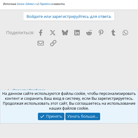
Источник: (
www.3dnews.ru
)
Перейти
к новости.
Войдите или зарегистрируйтесь для ответа.
Facebook
X (Twitter)
Bluesky
LinkedIn
Reddit
Pinterest
Tumblr
Wha
Поделиться:
Электронная почта
Ссылка
Новости Hardware
На данном сайте используются файлы cookie, чтобы персонализировать
контент и сохранить Ваш вход в систему, если Вы зарегистрируетесь.
Продолжая использовать этот сайт, Вы соглашаетесь на использование
Russian (RU)
наших файлов cookie.
Обратная связь
Условия и правила
Принять
Узнать больше...
Политика конфиденциальности
Помощь
R
S
S