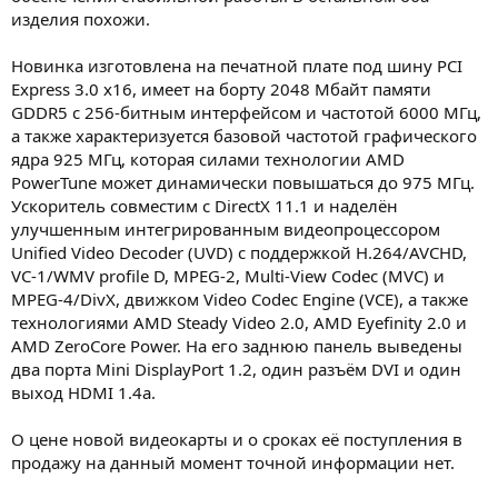
изделия похожи.
Новинка изготовлена на печатной плате под шину PCI
Express 3.0 x16, имеет на борту 2048 Мбайт памяти
GDDR5 с 256-битным интерфейсом и частотой 6000 МГц,
а также характеризуется базовой частотой графического
ядра 925 МГц, которая силами технологии AMD
PowerTune может динамически повышаться до 975 МГц.
Ускоритель совместим с DirectX 11.1 и наделён
улучшенным интегрированным видеопроцессором
Unified Video Decoder (UVD) с поддержкой H.264/AVCHD,
VC-1/WMV profile D, MPEG-2, Multi-View Codec (MVC) и
MPEG-4/DivX, движком Video Codec Engine (VCE), а также
технологиями AMD Steady Video 2.0, AMD Eyefinity 2.0 и
AMD ZeroCore Power. На его заднюю панель выведены
два порта Mini DisplayPort 1.2, один разъём DVI и один
выход HDMI 1.4a.
О цене новой видеокарты и о сроках её поступления в
продажу на данный момент точной информации нет.