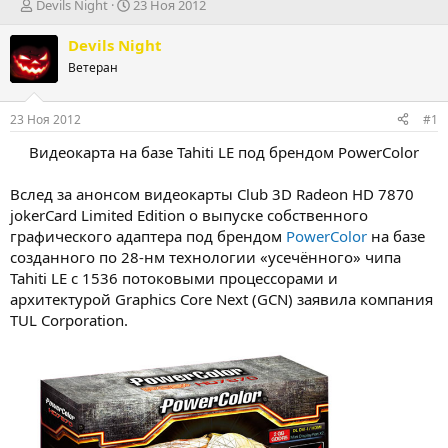
А
Д
Devils Night
23 Ноя 2012
в
а
т
т
Devils Night
о
а
Ветеран
р
н
т
а
е
ч
23 Ноя 2012
#1
м
а
ы
л
Видеокарта на базе Tahiti LE под брендом PowerColor
а
Вслед за анонсом видеокарты Club 3D Radeon HD 7870
jokerCard Limited Edition о выпуске собственного
графического адаптера под брендом
PowerColor
на базе
созданного по 28-нм технологии «усечённого» чипа
Tahiti LE с 1536 потоковыми процессорами и
архитектурой Graphics Core Next (GCN) заявила компания
TUL Corporation.