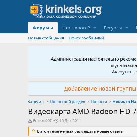
Форумы
Что нового?
Ресурсы
Новые сообщения
Поиск сообщений
Администрация настоятельно рекомен
мультиакка
Аккаунты, 
Добавление новой группы 
Форумы
Новостной раздел
Новости
Новости Ha
Видеокарта AMD Radeon HD 79
А
Д
Edison007
16 Дек 2011
в
а
т
В этой теме нельзя размещать новые ответы.
т
о
а