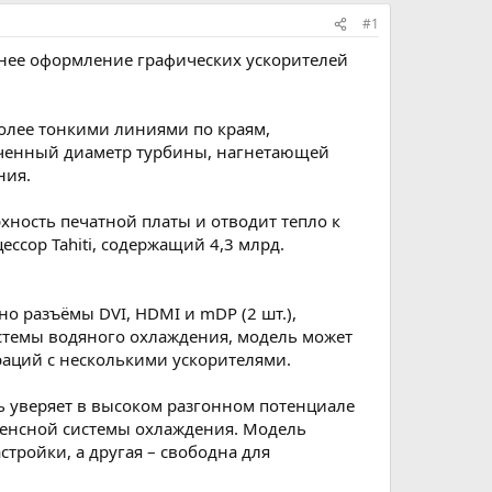
#1
шнее оформление графических ускорителей
олее тонкими линиями по краям,
ченный диаметр турбины, нагнетающей
ния.
хность печатной платы и отводит тепло к
сор Tahiti, содержащий 4,3 млрд.
о разъёмы DVI, HDMI и mDP (2 шт.),
стемы водяного охлаждения, модель может
ураций с несколькими ускорителями.
ль уверяет в высоком разгонном потенциале
еренсной системы охлаждения. Модель
тройки, а другая – свободна для