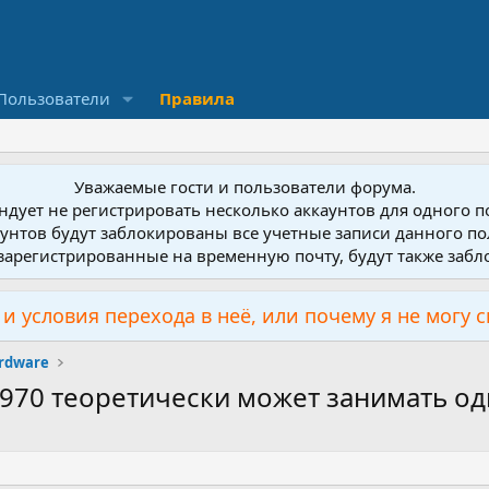
Пользователи
Правила
Уважаемые гости и пользователи форума.
дует не регистрировать несколько аккаунтов для одного 
унтов будут заблокированы все учетные записи данного по
зарегистрированные на временную почту, будут также заб
и условия перехода в неё, или почему я не могу 
rdware
70 теоретически может занимать оди