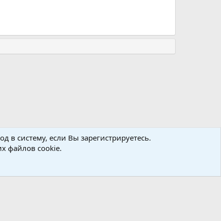
д в систему, если Вы зарегистрируетесь.
х файлов cookie.
авила
Политика конфиденциальности
Помощь
R
S
S