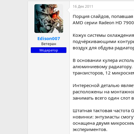
р
н
16 Дек 2011
т
а
е
ч
Порция слайдов, попавшая 
м
а
AMD серии Radeon HD 7900
ы
л
а
Кожух системы охлаждения
Edison007
подчёркивающими контуры
Ветеран
воздух для обдува радиато
Модератор
В основании кулера исполь
алюминиевому радиатору. 
транзисторов, 12 микросх
Интересной деталью являет
расположены на монтажной
занимать всего один слот 
Штатная тактовая частота 
новинки: энтузиасты смогу
оснащена двумя микросхема
экспериментов.