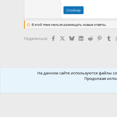
Спойлер
В этой теме нельзя размещать новые ответы.
Facebook
X (Twitter)
Bluesky
LinkedIn
Reddit
Pinteres
Tu
Поделиться:
На данном сайте используются файлы coo
Форумы
Новостной раздел
Новости
Новости Ha
Продолжая испол
Russian (RU)