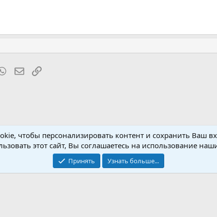
t
mblr
WhatsApp
Электронная почта
Ссылка
kie, чтобы персонализировать контент и сохранить Ваш вхо
rdware
ьзовать этот сайт, Вы соглашаетесь на использование наши
Принять
Узнать больше...
Обратная связь
Условия и пр