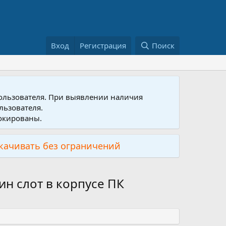
Вход
Регистрация
Поиск
пользователя. При выявлении наличия
льзователя.
локированы.
скачивать без ограничений
н слот в корпусе ПК