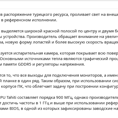
в распоряжение турецкого ресурса, проливает свет на вне
 в референсном исполнении.
 выделяется широкой красной полосой по центру и двумя б
 устройства. Производитель обращает внимание на увели
ра, новую форму лопастей и более высокую скорость враще
зуется испарительная камера, которая покрывает всю повер
Основными источниками тепла являются графический процес
ем памяти GDDR5 и регуляторы напряжения.
ся то, что все выходы для подключения мониторов, а именн
 планке в один ряд. Таким образом, при использовании си
в корпусе ПК, что облегчает задачу при построении конфиг
GPU Tahiti составляет порядка 900 МГц, однако производите
т достичь частоты в 1 ГГц и выше при использовании реф
ми BIOS, в одной из которых зафиксированы заводские нас