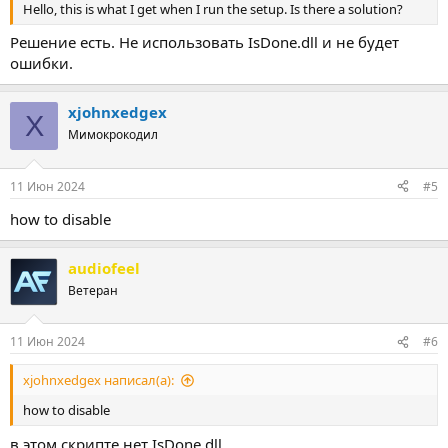
Hello, this is what I get when I run the setup. Is there a solution?
Решение есть. Не использовать IsDone.dll и не будет
ошибки.
xjohnxedgex
X
Мимокрокодил
11 Июн 2024
#5
how to disable
audiofeel
Ветеран
11 Июн 2024
#6
xjohnxedgex написал(а):
how to disable
в этом скрипте нет IsDone.dll