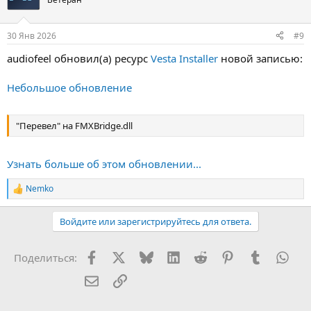
30 Янв 2026
#9
audiofeel обновил(а) ресурс
Vesta Installer
новой записью:
Небольшое обновление
"Перевел" на FMXBridge.dll
Узнать больше об этом обновлении...
Nemko
Р
е
а
Войдите или зарегистрируйтесь для ответа.
к
ц
и
Facebook
X (Twitter)
Bluesky
LinkedIn
Reddit
Pinterest
Tumblr
Wha
Поделиться:
и
:
Электронная почта
Ссылка