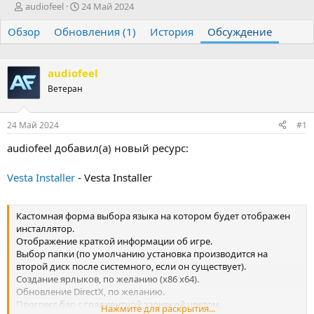
А
Д
audiofeel
24 Май 2024
в
а
Обзор
т
Обновления (1)
т
История
Обсуждение
о
а
р
н
т
а
audiofeel
е
ч
Ветеран
м
а
ы
л
а
24 Май 2024
#1
audiofeel добавил(а) новый ресурс:
Vesta Installer
- Vesta Installer
Кастомная форма выбора языка на котором будет отображен
инсталлятор.
Отображение краткой информации об игре.
Выбор папки (по умолчанию установка производится на
второй диск после системного, если он существует).
Создание ярлыков, по желанию (х86 х64).
Обновление DirectX, по желанию.
Прогресс бар с градиентной заливкой цветом.
Нажмите для раскрытия...