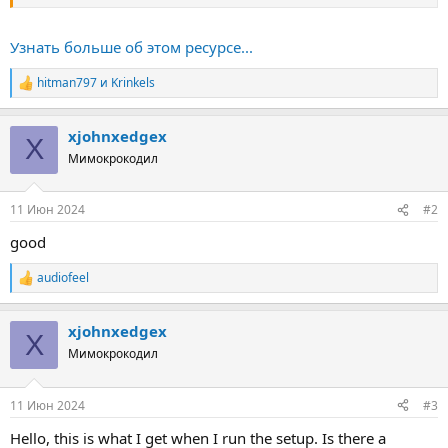
Запуск игры после удачной установки, по желанию.
Распаковка 6 архивов.
Кастомная форма вывода ошибок.
Узнать больше об этом ресурсе...
Цвета инсталлятора не настраиваются.
[ATTACH...
hitman797
и
Krinkels
Р
е
а
xjohnxedgex
к
X
ц
Мимокрокодил
и
и
:
11 Июн 2024
#2
good
audiofeel
Р
е
а
xjohnxedgex
к
X
ц
Мимокрокодил
и
и
:
11 Июн 2024
#3
Hello, this is what I get when I run the setup. Is there a