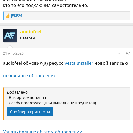
кто то его подключил самостоятельно.
JEKE24
Р
е
а
audiofeel
к
ц
Ветеран
и
и
:
21 Апр 2025
#7
audiofeel обновил(а) ресурс
Vesta Installer
новой записью:
небольшое обновление
Добавлено
- Выбор компоненты
- Candy ProgressBar (при выполнении редистов)
Спойлер:
скриншоты
Узнать больше об этом обновлении...