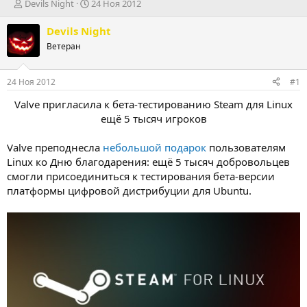
А
Д
Devils Night
24 Ноя 2012
в
а
т
т
Devils Night
о
а
Ветеран
р
н
т
а
е
ч
24 Ноя 2012
#1
м
а
ы
л
Valve пригласила к бета-тестированию Steam для Linux
а
ещё 5 тысяч игроков
Valve преподнесла
небольшой подарок
пользователям
Linux ко Дню благодарения: ещё 5 тысяч добровольцев
смогли присоединиться к тестирования бета-версии
платформы цифровой дистрибуции для Ubuntu.