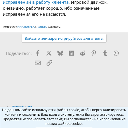
исправлений в работу клиента
. Игровой движок,
очевидно, работает хорошо, ибо означенные
исправления его не касаются.
Источник: (
www.3dnews.ru
)
Перейти
к новости.
Войдите или зарегистрируйтесь для ответа.
Facebook
X (Twitter)
Bluesky
LinkedIn
Reddit
Pinterest
Tumblr
Wha
Поделиться:
Электронная почта
Ссылка
Новости игр
На данном сайте используются файлы cookie, чтобы персонализировать
контент и сохранить Ваш вход в систему, если Вы зарегистрируетесь.
Продолжая использовать этот сайт, Вы соглашаетесь на использование
Russian (RU)
наших файлов cookie.
Обратная связь
Условия и правила