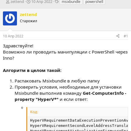
А
Д
Т
zettend
10 Апр 2022
msixbundle
powershell
в
а
е
т
т
г
zettend
о
а
и
Старожил
р
н
т
а
е
ч
10 Апр 2022
#1
м
а
ы
л
Здравствуйте!
а
Возможно ли проводить манипуляции с PowerShell через
Inno?
Алгоритм в целом такой:
Распаковать Msixbundle в любую папку
Проверить условия, необходимые для установки
Msixbundle выполнив команду
Get-ComputerInfo -
property "HyperV*"
и если ответ:
Код:
HyperVRequirementDataExecutionPreventionAva
HyperVRequirementSecondLevelAddressTranslat
HyperVRequirementVirtualizationFirmwareEnab