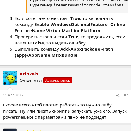
HyperVRequirementVMMonitorModeExtensions : 
Если хоть где-то не стоит
True
, то выполнить
команду
Enable-WindowsOptionalFeature -Online -
FeatureName VirtualMachinePlatform
Проверить снова и если
True
, то продолжить, если
все еще
False
, то выдать ошибку
Выполнить команду
Add-AppxPackage -Path "
{app}\AppName.Msixbundle"
Krinkels
Он где то тут
Администратор
11 Апр 2022
#2
Скорее всего чтоб плотно работать то нужно либу
писать. Ну или писать скрипт и запускать уже его. Запуск
powershell.exe с параметрами явно не подойдёт