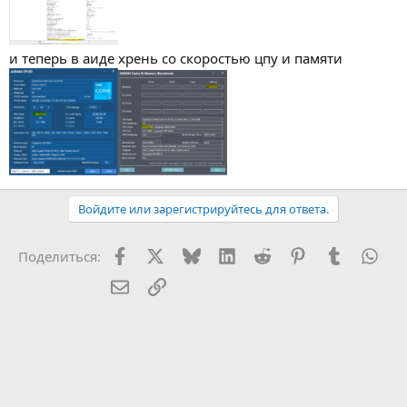
и теперь в аиде хрень со скоростью цпу и памяти
Войдите или зарегистрируйтесь для ответа.
Facebook
X (Twitter)
Bluesky
LinkedIn
Reddit
Pinterest
Tumblr
Wha
Поделиться:
Электронная почта
Ссылка