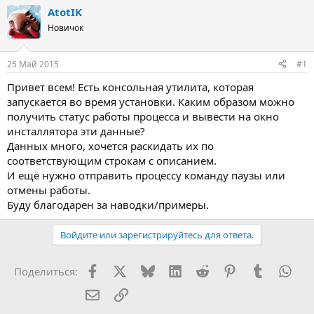
т
т
AtotIK
о
а
Новичок
р
н
т
а
е
ч
25 Май 2015
#1
м
а
ы
л
Привет всем! Есть консольная утилита, которая
а
запускается во время установки. Каким образом можно
получить статус работы процесса и вывести на окно
инсталлятора эти данные?
Данных много, хочется раскидать их по
соответствующим строкам с описанием.
И ещё нужно отправить процессу команду паузы или
отмены работы.
Буду благодарен за наводки/примеры.
Войдите или зарегистрируйтесь для ответа.
Facebook
X (Twitter)
Bluesky
LinkedIn
Reddit
Pinterest
Tumblr
Wha
Поделиться:
Электронная почта
Ссылка