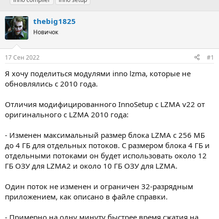
т
т
г
о
а
и
thebig1825
р
н
т
Новичок
а
е
ч
м
а
17 Сен 2022
#1
ы
л
а
Я хочу поделиться модулями inno lzma, которые не
обновлялись с 2010 года.
Отличия модифицированного InnoSetup с LZMA v22 от
оригинального с LZMA 2010 года:
- Изменен максимальный размер блока LZMA с 256 МБ
до 4 ГБ для отдельных потоков. С размером блока 4 ГБ и
отдельными потоками он будет использовать около 12
ГБ ОЗУ для LZMA2 и около 10 ГБ ОЗУ для LZMA.
Один поток не изменен и ограничен 32-разрядным
приложением, как описано в файле справки.
- Примерно на одну минуту быстрее время сжатия на