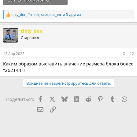
138.1 KB · Просмотры: 86
tihiy_don
,
Timick
,
scorpius_inc
и 5 других
Р
е
а
tihiy_don
к
ц
Старожил
и
и
:
12 Апр 2023
#2
Каким образом выставить значение размера блока более
"262144"?
Войдите или зарегистрируйтесь для ответа.
Facebook
X (Twitter)
Bluesky
LinkedIn
Reddit
Pinterest
Tumblr
Wha
Поделиться:
Электронная почта
Ссылка