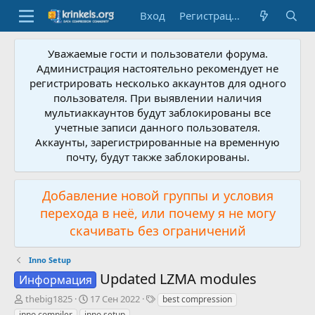
Вход
Регистрация
Уважаемые гости и пользователи форума.
Администрация настоятельно рекомендует не
регистрировать несколько аккаунтов для одного
пользователя. При выявлении наличия
мультиаккаунтов будут заблокированы все
учетные записи данного пользователя.
Аккаунты, зарегистрированные на временную
почту, будут также заблокированы.
Добавление новой группы и условия
перехода в неё, или почему я не могу
скачивать без ограничений
Inno Setup
Updated LZMA modules
Информация
А
Д
Т
thebig1825
17 Сен 2022
best compression
в
а
е
inno compiler
inno setup