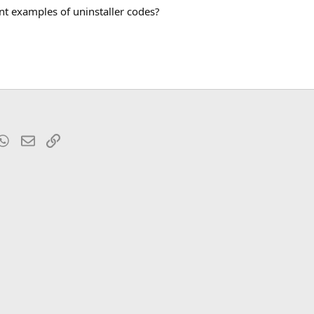
t examples of uninstaller codes?
t
mblr
WhatsApp
Электронная почта
Ссылка