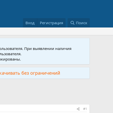
Вход
Регистрация
Поиск
пользователя. При выявлении наличия
льзователя.
локированы.
скачивать без ограничений
#1