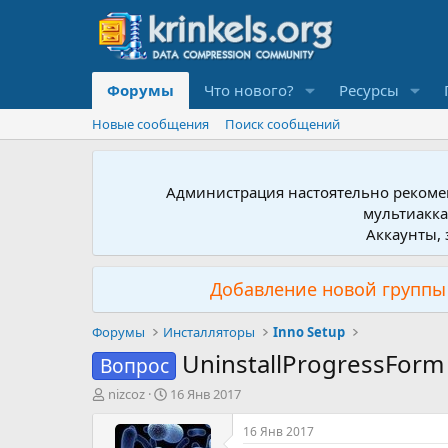
Форумы
Что нового?
Ресурсы
Новые сообщения
Поиск сообщений
Администрация настоятельно рекомен
мультиакка
Аккаунты, 
Добавление новой группы 
Форумы
Инсталляторы
Inno Setup
UninstallProgressForm
Вопрос
А
Д
nizcoz
16 Янв 2017
в
а
т
т
16 Янв 2017
о
а