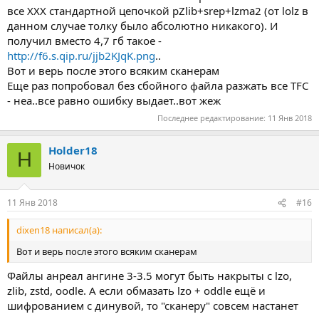
все XXX стандартной цепочкой pZlib+srep+lzma2 (от lolz в
данном случае толку было абсолютно никакого). И
получил вместо 4,7 гб такое -
http://f6.s.qip.ru/jjb2KJqK.png
..
Вот и верь после этого всяким сканерам
Еще раз попробовал без сбойного файла разжать все TFC
- неа..все равно ошибку выдает..вот жеж
Последнее редактирование:
11 Янв 2018
Holder18
H
Новичок
11 Янв 2018
#16
dixen18 написал(а):
Вот и верь после этого всяким сканерам
Файлы анреал ангине 3-3.5 могут быть накрыты с lzo,
zlib, zstd, oodle. А если обмазать lzo + oddle ещё и
шифрованием с динувой, то "сканеру" совсем настанет