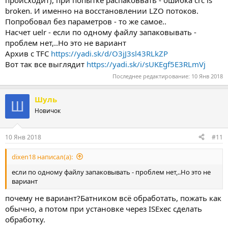
broken. И именно на восстановлении LZO потоков.
Попробовал без параметров - то же самое..
Насчет uelr - если по одному файлу запаковывать -
проблем нет,..Но это не вариант
Архив с TFC
https://yadi.sk/d/O3jJ3sl43RLkZP
Вот так все выглядит
https://yadi.sk/i/sUKEgf5E3RLmVj
Последнее редактирование:
10 Янв 2018
Шуль
Ш
Новичок
10 Янв 2018
#11
dixen18 написал(а):
если по одному файлу запаковывать - проблем нет,..Но это не
вариант
почему не вариант?Батником всё обработать, пожать как
обычно, а потом при установке через ISExec сделать
обработку.