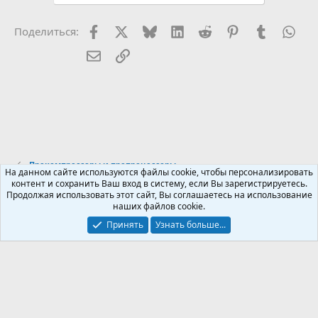
и
:
Facebook
X (Twitter)
Bluesky
LinkedIn
Reddit
Pinterest
Tumblr
Wha
Поделиться:
Электронная почта
Ссылка
Прекомпрессоры и препроцессоры
На данном сайте используются файлы cookie, чтобы персонализировать
контент и сохранить Ваш вход в систему, если Вы зарегистрируетесь.
Продолжая использовать этот сайт, Вы соглашаетесь на использование
Russian (RU)
наших файлов cookie.
Обратная связь
Условия и правила
Принять
Узнать больше...
Политика конфиденциальности
Помощь
R
S
S