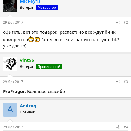
Mickey1s
к
ц
Ветеран
Модератор
и
и
:
29 Дек 2017
#2
офигеть, вот это подарок! респект! но все ждут бинк
компрессор
(хотя во всех играх используют .bk2
уже давно)
vint56
Ветеран
Проверенный
29 Дек 2017
#3
ProFrager
, Большое спасибо
Andrag
A
Новичок
29 Дек 2017
#4