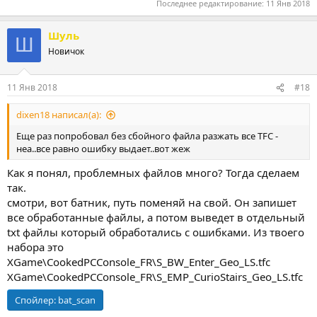
Последнее редактирование:
11 Янв 2018
Шуль
Ш
Новичок
11 Янв 2018
#18
dixen18 написал(а):
Еще раз попробовал без сбойного файла разжать все TFC -
неа..все равно ошибку выдает..вот жеж
Как я понял, проблемных файлов много? Тогда сделаем
так.
смотри, вот батник, путь поменяй на свой. Он запишет
все обработанные файлы, а потом выведет в отдельный
txt файлы который обработались с ошибками. Из твоего
набора это
XGame\CookedPCConsole_FR\S_BW_Enter_Geo_LS.tfc
XGame\CookedPCConsole_FR\S_EMP_CurioStairs_Geo_LS.tfc
Спойлер:
bat_scan