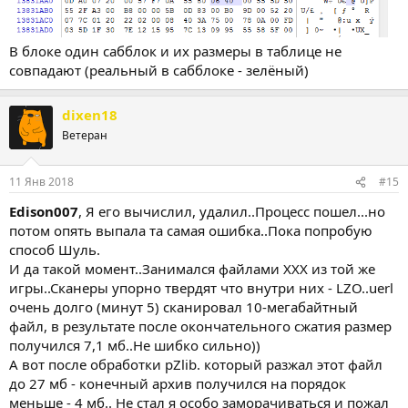
В блоке один сабблок и их размеры в таблице не
совпадают (реальный в сабблоке - зелёный)
dixen18
Ветеран
11 Янв 2018
#15
Edison007
, Я его вычислил, удалил..Процесс пошел...но
потом опять выпала та самая ошибка..Пока попробую
способ Шуль.
И да такой момент..Занимался файлами XXX из той же
игры..Сканеры упорно твердят что внутри них - LZO..uerl
очень долго (минут 5) сканировал 10-мегабайтный
файл, в результате после окончательного сжатия размер
получился 7,1 мб..Не шибко сильно))
А вот после обработки pZlib. который разжал этот файл
до 27 мб - конечный архив получился на порядок
меньше - 4 мб.. Не стал я особо заморачиваться и пожал