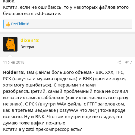
каюк.
Кстати, если не ошибаюсь, то у некоторых файлов этого
биошока есть zstd-сжатие.
EzzEldin16
Р
е
а
dixen18
к
ц
Ветеран
и
и
:
11 Янв 2018
#17
Holder18
, Там файлы большого объема - BIK, XXX, TFC,
PCK (озвучка и музыка вроде как) и BNK (прочие звуки,
хотя могу ошибаться). С первыми типами
разобрался..Третий, самый проблемный пока не осилил
из-за этих самых сабблоков (как их вычислить все сразу
не знаю). С PCK (внутри WAV файлы с FFFF заголовком,
как в третьем Ведьмаке (lossyWAV что ли?)) тоже вроде
все ясно. Ну и BNK..Что там внутри еще не глядел, но
думаю тоже вафки пожатые
Кстати а у zstd прекомпрессор есть?