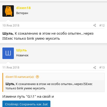
dixen18
Ветеран
10 Янв 2018
#12
Шуль
, К сожалению в этом не особо опытен...через
ISExec только bink умею муксить
Шуль
Ш
Новичок
11 Янв 2018
#13
dixen18 написал(а):
Шуль
, К сожалению в этом не особо опытен...через ISExec
только bink умею муксить
Измени путь "G:\1" на свой и
Спойлер:
Сохранить как .bat