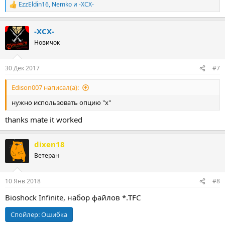
EzzEldin16
,
Nemko
и
-XCX-
Р
е
а
-XCX-
к
ц
Новичок
и
и
:
30 Дек 2017
#7
Edison007 написал(а):
нужно использовать опцию "x"
thanks mate it worked
dixen18
Ветеран
10 Янв 2018
#8
Bioshock Infinite, набор файлов *.TFC
Спойлер:
Ошибка