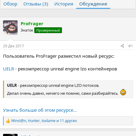
Обзор
т
Отзывы (3)
т
История
Обсуждение
о
а
р
н
т
а
ProFrager
е
ч
Знаток
м
а
Проверенный
ы
л
а
29 Дек 2017
#1
Пользователь ProFrager разместил новый ресурс:
UELR
- рекомпрессор unreal engine lzo контейнеров
UELR
- рекомпрессор unreal engine LZO потоков.
Делал очень давно, ничего не помню, сами разбирайтесь
Узнать больше об этом ресурсе...
Winst@n
,
Hunter
,
toolame
и 11 других
Р
е
а