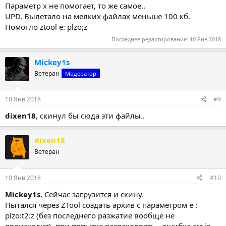
Параметр x не помогает, то же самое..
UPD. Вылетало на мелких файлах меньше 100 кб.
Помогло ztool e: plzo;z
Последнее редактирование:
10 Янв 2018
Mickey1s
Ветеран
Модератор
10 Янв 2018
#9
dixen18
, скинул бы сюда эти файлы..
dixen18
Ветеран
10 Янв 2018
#10
Mickey1s
, Сейчас загрузится и скину.
Пытался через ZTool создать архив с параметром e :
plzo:t2:z (без последнего разжатие вообще не
происходит), при попытке распаковвать - ошибка crc is