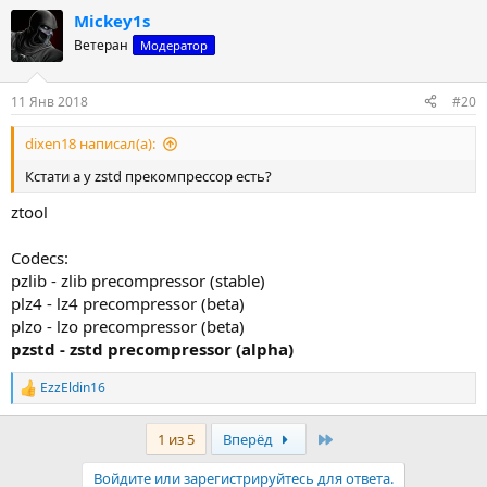
Mickey1s
Ветеран
Модератор
11 Янв 2018
#20
dixen18 написал(а):
Кстати а у zstd прекомпрессор есть?
ztool
Codecs:
pzlib - zlib precompressor (stable)
plz4 - lz4 precompressor (beta)
plzo - lzo precompressor (beta)
pzstd - zstd precompressor (alpha)
EzzEldin16
Р
е
а
Last
1 из 5
Вперёд
к
ц
Войдите или зарегистрируйтесь для ответа.
и