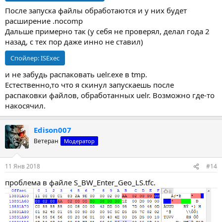
После запуска файлы обработаются и у них будет
расширение .nocomp
Дальше примерно так (у себя не проверял, делал года 2
назад, с тех пор даже инно не ставил)
Спойлер:
ISExec
и не забудь распаковать uelr.exe в tmp.
Естественно,то что я скинул запускаешь после
распаковки файлов, обработанных uelr. Возможно где-то
накосячил.
Edison007
Ветеран
Модератор
11 Янв 2018
#14
проблема в файле S_BW_Enter_Geo_LS.tfc.