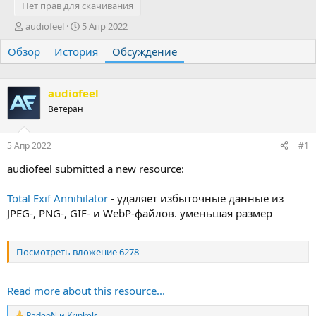
Нет прав для скачивания
А
Д
audiofeel
5 Апр 2022
в
а
Обзор
т
История
т
Обсуждение
о
а
р
н
т
а
audiofeel
е
ч
Ветеран
м
а
ы
л
а
5 Апр 2022
#1
audiofeel submitted a new resource:
Total Exif Annihilator
- удаляет избыточные данные из
JPEG-, PNG-, GIF- и WebP-файлов. уменьшая размер
Посмотреть вложение 6278
Read more about this resource...
RadeoN
и
Krinkels