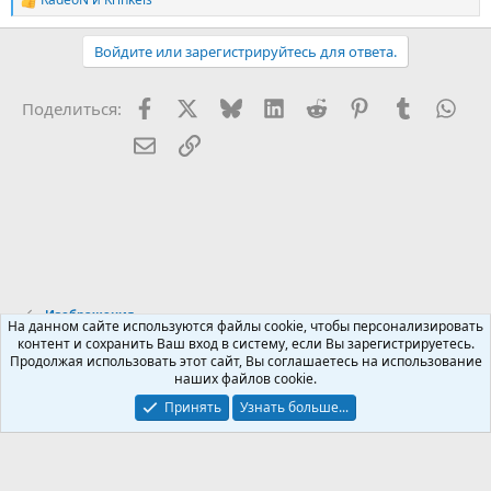
Р
е
а
Войдите или зарегистрируйтесь для ответа.
к
ц
и
Facebook
X (Twitter)
Bluesky
LinkedIn
Reddit
Pinterest
Tumblr
Wha
Поделиться:
и
:
Электронная почта
Ссылка
Изображения
На данном сайте используются файлы cookie, чтобы персонализировать
контент и сохранить Ваш вход в систему, если Вы зарегистрируетесь.
Продолжая использовать этот сайт, Вы соглашаетесь на использование
Russian (RU)
наших файлов cookie.
Обратная связь
Условия и правила
Принять
Узнать больше...
Политика конфиденциальности
Помощь
R
S
S