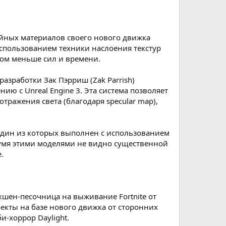
йных материалов своего нового движка
 использованием техники наслоения текстур
том меньше сил и времени.
азработки Зак Пэрриш (Zak Parrish)
ю с Unreal Engine 3. Эта система позволяет
тражения света (благодаря specular map),
, один из которых выполнен с использованием
вумя этими моделями не видно существенной
.
экшен-песочница на выживание Fortnite от
оекты на базе нового движка от сторонних
-хоррор Daylight.