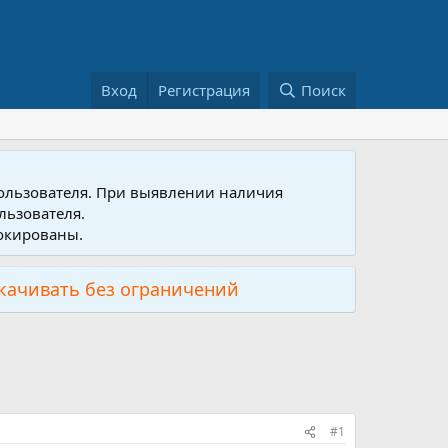
Вход
Регистрация
Поиск
пользователя. При выявлении наличия
льзователя.
локированы.
скачивать без ограничений
#1