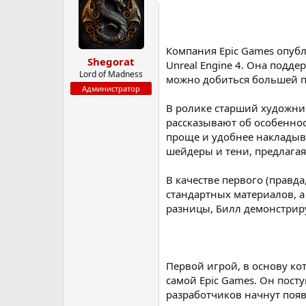
р
н
т
а
е
ч
м
а
Компания Epic Games опуб
Shegorat
ы
л
Unreal Engine 4. Она подде
а
Lord of Madness
можно добиться большей п
Администратор
В ролике старший художник 
рассказывают об особеннос
проще и удобнее накладыва
шейдеры и тени, предлагая
В качестве первого (правд
стандартных материалов, а
разницы, Билл демонстриру
Первой игрой, в основу ко
самой Epic Games. Он пост
разработчиков начнут появ