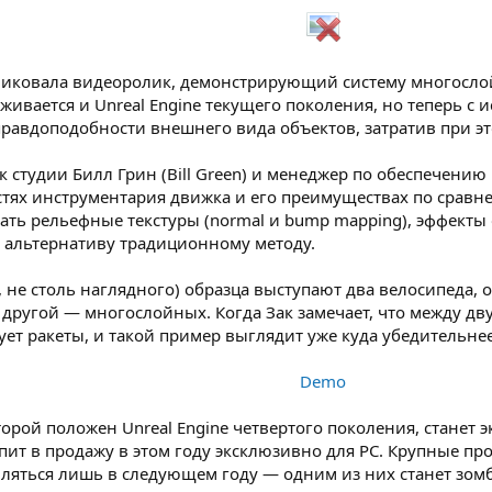
ликовала видеоролик, демонстрирующий систему многосло
рживается и Unreal Engine текущего поколения, но теперь с
равдоподобности внешнего вида объектов, затратив при э
студии Билл Грин (Bill Green) и менеджер по обеспечению р
тях инструментария движка и его преимуществах по сравнени
ть рельефные текстуры (normal и bump mapping), эффекты о
 альтернативу традиционному методу.
а, не столь наглядного) образца выступают два велосипеда
 другой — многослойных. Когда Зак замечает, что между д
ет ракеты, и такой пример выглядит уже куда убедительнее
Demo
торой положен Unreal Engine четвертого поколения, станет 
упит в продажу в этом году эксклюзивно для PC. Крупные пр
ляться лишь в следующем году — одним из них станет зомби