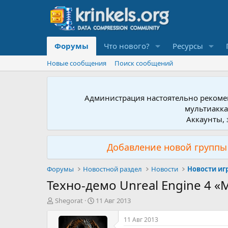
Форумы
Что нового?
Ресурсы
Новые сообщения
Поиск сообщений
Администрация настоятельно рекомен
мультиакка
Аккаунты, 
Добавление новой группы 
Форумы
Новостной раздел
Новости
Новости иг
Техно-демо Unreal Engine 4 
А
Д
Shegorat
11 Авг 2013
в
а
т
т
11 Авг 2013
о
а