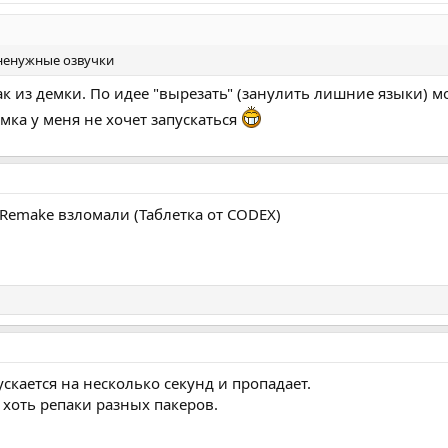
 ненужные озвучки
пак из демки. По идее "вырезать" (занулить лишние языки) м
мка у меня не хочет запускаться
2 Remake взломали (Таблетка от CODEX)
скается на несколько секунд и пропадает.
 хоть репаки разных пакеров.