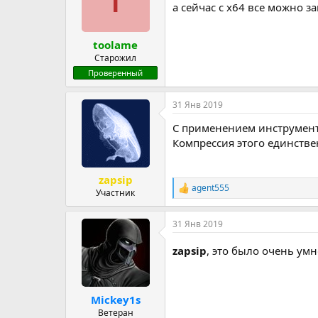
а сейчас с x64 все можно 
toolame
Старожил
Проверенный
31 Янв 2019
С применением инструмент
Компрессия этого единстве
zapsip
agent555
Р
Участник
е
а
31 Янв 2019
к
ц
и
zapsip
, это было очень умн
и
:
Mickey1s
Ветеран