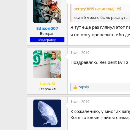
sergey3695 написал(а):
если б можно было резануть
Я тут еще раз глянул этот 
Edison007
Ветеран
я не могу проверить ибо де
Модератор
1 Фев 2019
Поздравляю. Resident Evil 
L-e-o-N
zapsip
Р
Старожил
е
а
1 Фев 2019
к
ц
К сожалению, у многих запу
и
и
Хоть готовые файлы стима,
: