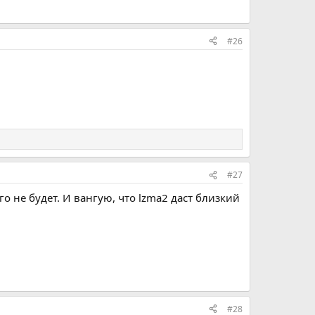
#26
#27
о не будет. И вангую, что lzma2 даст близкий
#28