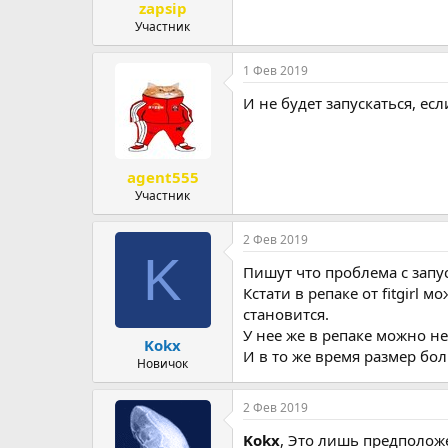
zapsip
Участник
1 Фев 2019
И не будет запускаться, ес
agent555
Участник
2 Фев 2019
K
Пишут что проблема с запу
Кстати в репаке от fitgirl
становится.
У нее же в репаке можно н
Kokx
И в то же время размер бо
Новичок
2 Фев 2019
Kokx
, Это лишь предполож