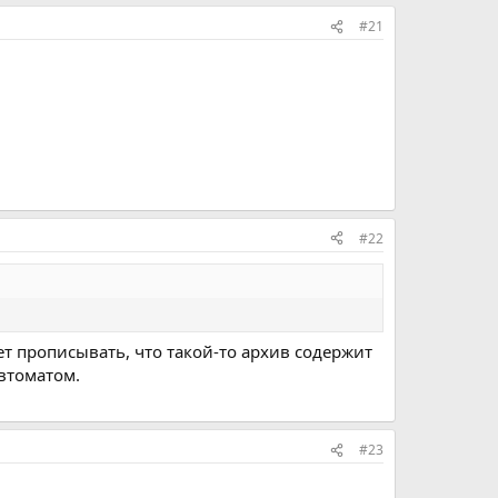
#21
#22
удет прописывать, что такой-то архив содержит
автоматом.
#23