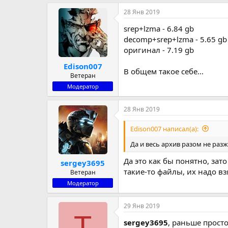
р
н
28 Янв 2019
т
а
е
ч
srep+lzma - 6.84 gb
м
а
decomp+srep+lzma - 5.65 gb
ы
л
оригинал - 7.19 gb
а
Edison007
В общем такое себе...
Ветеран
Модератор
28 Янв 2019
Edison007 написал(а):
Да и весь архив разом не раз
Да это как бы понятно, зат
sergey3695
такие-то файлы, их надо вз
Ветеран
Модератор
29 Янв 2019
T
sergey3695
, раньше прост