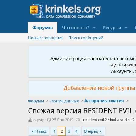
Форумы
Что нового?
Ресурсы
Новые сообщения
Поиск сообщений
Администрация настоятельно рекомен
мультиакка
Аккаунты, 
Добавление новой группы 
Форумы
Сжатие данных
Алгоритмы сжатия
Свежая версия RESIDENT EVIL
А
Д
Т
zapsip
25 Янв 2019
resident evil 2 / biohazard re:2
в
а
е
т
т
г
Назад
1
2
3
4
Вперёд
о
а
и