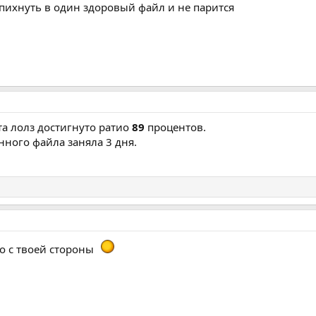
запихнуть в один здоровый файл и не парится
а лолз достигнуто ратио
89
процентов.
нного файла заняла 3 дня.
о с твоей стороны