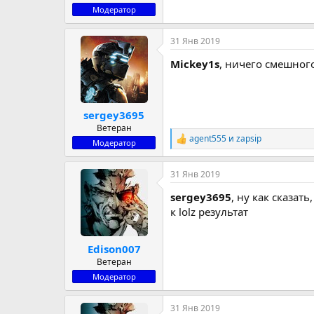
Модератор
31 Янв 2019
Mickey1s
, ничего смешного
sergey3695
Ветеран
agent555
и
zapsip
Р
Модератор
е
а
31 Янв 2019
к
ц
sergey3695
, ну как сказат
и
и
к lolz результат
:
Edison007
Ветеран
Модератор
31 Янв 2019