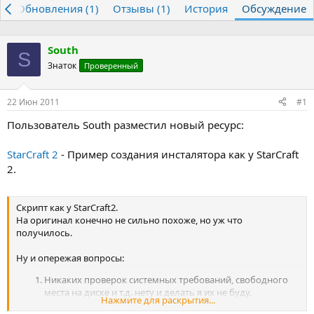
р
Обновления (1)
т
т
Отзывы (1)
История
Обсуждение
о
а
р
н
т
а
South
S
е
ч
Знаток
Проверенный
м
а
ы
л
а
22 Июн 2011
#1
Пользователь South разместил новый ресурс:
StarCraft 2
- Пример создания инсталятора как у StarCraft
2.
Скрипт как у StarCraft2.
На оригинал конечно не сильно похоже, но уж что
получилось.
Ну и опережая вопросы:
Никаких проверок системных требований, свободного
места на диске и т.д. нету и делать я их не буду.
Нажмите для раскрытия...
Ярлыков, реестров и т.д. нету и добавлять я их не буду.