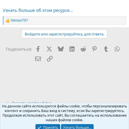
Фриарков, прекомпов и т.д. нету и прикручивать я их не
буду.
Узнать больше об этом ресурсе...
Базовый скрипт - sc2.iss - ~50 строк, думаю не заблудитесь и
hitman797
всякую мелочевку сами добавите.
Р
Единственное что нужно было бы добавить, так это...
е
а
Войдите или зарегистрируйтесь для ответа.
к
ц
и
Facebook
X (Twitter)
Bluesky
LinkedIn
Reddit
Pinterest
Tumblr
Wha
Поделиться:
и
:
Электронная почта
Ссылка
Скрипты для Inno Setup
На данном сайте используются файлы cookie, чтобы персонализировать
контент и сохранить Ваш вход в систему, если Вы зарегистрируетесь.
Продолжая использовать этот сайт, Вы соглашаетесь на использование
Russian (RU)
наших файлов cookie.
Обратная связь
Условия и правила
Принять
Узнать больше...
Политика конфиденциальности
Помощь
R