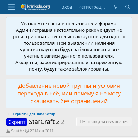
Вход
Регистрация
Уважаемые гости и пользователи форума.
Администрация настоятельно рекомендует не
регистрировать несколько аккаунтов для одного
пользователя. При выявлении наличия
мультиаккаунтов будут заблокированы все
учетные записи данного пользователя.
Аккаунты, зарегистрированные на временную
почту, будут также заблокированы.
Добавление новой группы и условия
перехода в неё, или почему я не могу
скачивать без ограничений
Скрипты для Inno Setup
StarCraft 2
2
Скрипт
Нет прав для скачивания
А
Д
South
22 Июн 2011
в
а