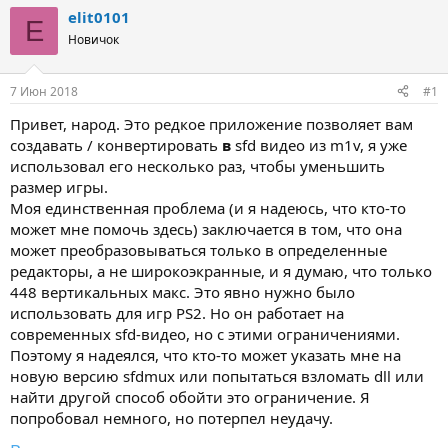
т
т
elit0101
E
о
а
Новичок
р
н
т
а
е
ч
7 Июн 2018
#1
м
а
ы
л
Привет, народ. Это редкое приложение позволяет вам
а
создавать / конвертировать
в
sfd видео из m1v, я уже
использовал его несколько раз, чтобы уменьшить
размер игры.
Моя единственная проблема (и я надеюсь, что кто-то
может мне помочь здесь) заключается в том, что она
может преобразовываться только в определенные
редакторы, а не широкоэкранные, и я думаю, что только
448 вертикальных макс. Это явно нужно было
использовать для игр PS2. Но он работает на
современных sfd-видео, но с этими ограничениями.
Поэтому я надеялся, что кто-то может указать мне на
новую версию sfdmux или попытаться взломать dll или
найти другой способ обойти это ограничение. Я
попробовал немного, но потерпел неудачу.