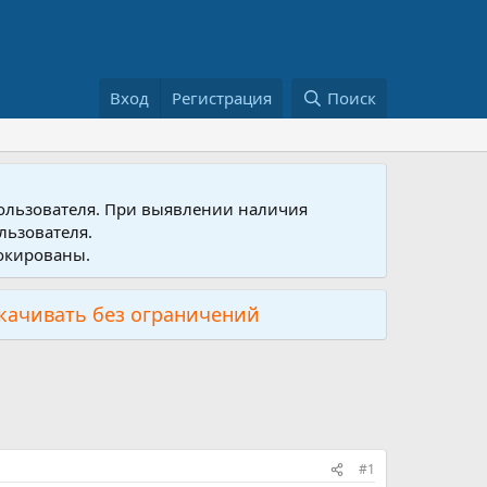
Вход
Регистрация
Поиск
пользователя. При выявлении наличия
льзователя.
локированы.
скачивать без ограничений
#1