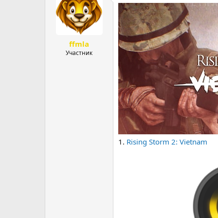
р
н
т
а
е
ч
м
а
ffmla
ы
л
а
Участник
1.
Rising Storm 2: Vietnam