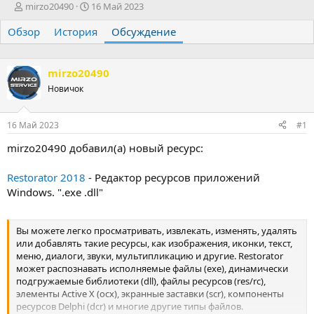
А
Д
mirzo20490
16 Май 2023
в
а
Обзор
т
История
т
Обсуждение
о
а
р
н
т
а
mirzo20490
е
ч
Новичок
м
а
ы
л
а
16 Май 2023
#1
mirzo20490 добавил(а) новый ресурс:
Restorator 2018
- Редактор ресурсов приложений
Windows. ".exe .dll"
Вы можете легко просматривать, извлекать, изменять, удалять
или добавлять такие ресурсы, как изображения, иконки, текст,
меню, диалоги, звуки, мультипликацию и другие. Restorator
может распознавать исполняемые файлы (exe), динамически
подгружаемые библиотеки (dll), файлы ресурсов (res/rc),
элементы Active X (ocx), экранные заставки (scr), компоненты
ресурсов Delphi (dcr) и многие другие типы файлов.