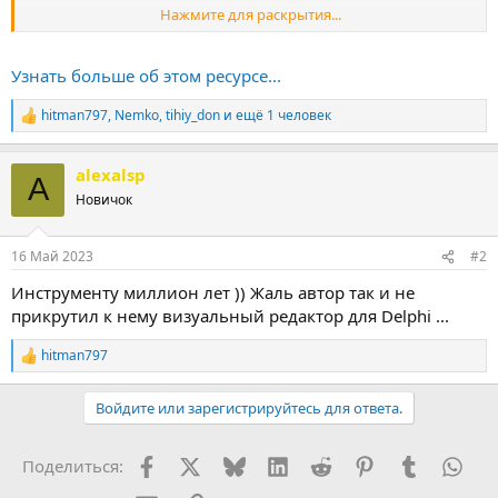
Нажмите для раскрытия...
В завершении работы, Вы можете создать компактный патч с
помощью встроенного ResPatcher...
Узнать больше об этом ресурсе...
hitman797
,
Nemko
,
tihiy_don
и ещё 1 человек
Р
е
а
alexalsp
к
A
ц
Новичок
и
и
:
16 Май 2023
#2
Инструменту миллион лет )) Жаль автор так и не
прикрутил к нему визуальный редактор для Delphi ...
hitman797
Р
е
а
Войдите или зарегистрируйтесь для ответа.
к
ц
и
Facebook
X (Twitter)
Bluesky
LinkedIn
Reddit
Pinterest
Tumblr
Wha
Поделиться:
и
: