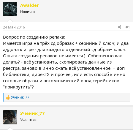
т
т
Awalder
о
а
Новичок
р
н
т
а
е
ч
24 Май 2016
#1
м
а
ы
л
Вопрос по созданию репака:
а
Имеется игра на трёх сд образах + серийный ключ; и два
аддона к игре - для каждого отдельный сд образ+ ключ.
Опыта создания репаков не имеется ). Собственно как
делать? - всё установить, скопировать данные из
реестра, заново в инно сжать всё установленное, + доп
библиотеки, директХ и прочее , или есть способ к инно
готовые образы и автоматический ввод серийников
"прикрутить"?
Ученик_77
Р
е
а
Ученик_77
к
ц
Участник
и
и
: