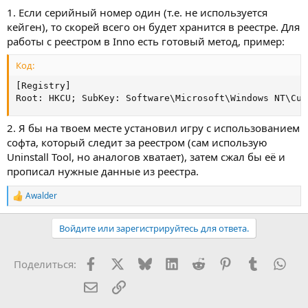
скопировать данные реестра, чем сжимать и прочее
1. Если серийный номер один (т.е. не используется
кейген), то скорей всего он будет хранится в реестре. Для
работы с реестром в Inno есть готовый метод, пример:
Код:
[Registry]

Root: HKCU; SubKey: Software\Microsoft\Windows NT\Cur
2. Я бы на твоем месте установил игру с использованием
софта, который следит за реестром (сам использую
Uninstall Tool, но аналогов хватает), затем сжал бы её и
прописал нужные данные из реестра.
Awalder
Р
е
а
Войдите или зарегистрируйтесь для ответа.
к
ц
и
Facebook
X (Twitter)
Bluesky
LinkedIn
Reddit
Pinterest
Tumblr
Wha
Поделиться:
и
:
Электронная почта
Ссылка