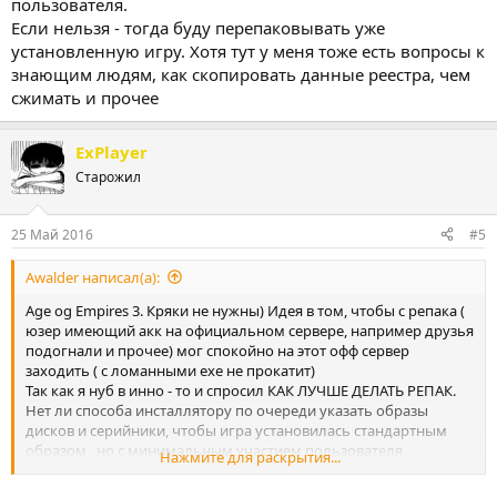
пользователя.
Если нельзя - тогда буду перепаковывать уже
установленную игру. Хотя тут у меня тоже есть вопросы к
знающим людям, как скопировать данные реестра, чем
сжимать и прочее
ExPlayer
Старожил
25 Май 2016
#5
Awalder написал(а):
Age og Empires 3. Кряки не нужны) Идея в том, чтобы с репака (
юзер имеющий акк на официальном сервере, например друзья
подогнали и прочее) мог спокойно на этот офф сервер
заходить ( с ломанными ехе не прокатит)
Так как я нуб в инно - то и спросил КАК ЛУЧШЕ ДЕЛАТЬ РЕПАК.
Нет ли способа инсталлятору по очереди указать образы
дисков и серийники, чтобы игра установилась стандартным
образом , но с минимальным участием пользователя.
Нажмите для раскрытия...
Если нельзя - тогда буду перепаковывать уже установленную
игру. Хотя тут у меня тоже есть вопросы к знающим людям, как