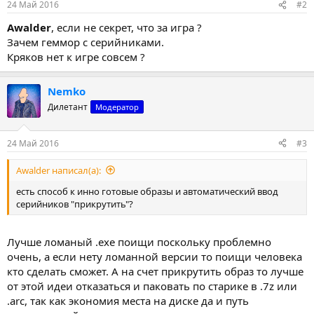
24 Май 2016
#2
Awalder
, если не секрет, что за игра ?
Зачем геммор с серийниками.
Кряков нет к игре совсем ?
Nemko
Дилетант
Модератор
24 Май 2016
#3
Awalder написал(а):
есть способ к инно готовые образы и автоматический ввод
серийников "прикрутить"?
Лучше ломаный .exe поищи поскольку проблемно
очень, а если нету ломанной версии то поищи человека
кто сделать сможет. А на счет прикрутить образ то лучше
от этой идеи отказаться и паковать по старике в .7z или
.arc, так как экономия места на диске да и путь