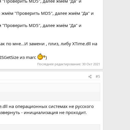
м "Проверить MD5", далее жмём "Да" и
ва жмём "Проверить MD5", далее жмём "Да" и
м "Проверить MD5", далее жмём "Да" и
к по мне...И замени , плиз, либу XTime.dll на
SGetSize из marc
)
Последнее редактирование:
30 Окт 2021
#5
me.dll на операционных системах не русского
азвернуть - инициализация не проходит.