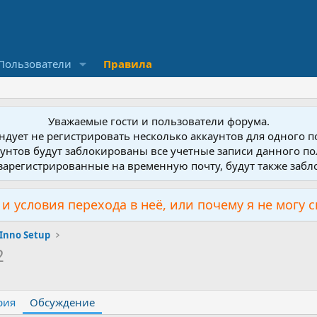
Пользователи
Правила
Уважаемые гости и пользователи форума.
дует не регистрировать несколько аккаунтов для одного 
унтов будут заблокированы все учетные записи данного по
зарегистрированные на временную почту, будут также заб
и условия перехода в неё, или почему я не могу 
Inno Setup
2
рия
Обсуждение