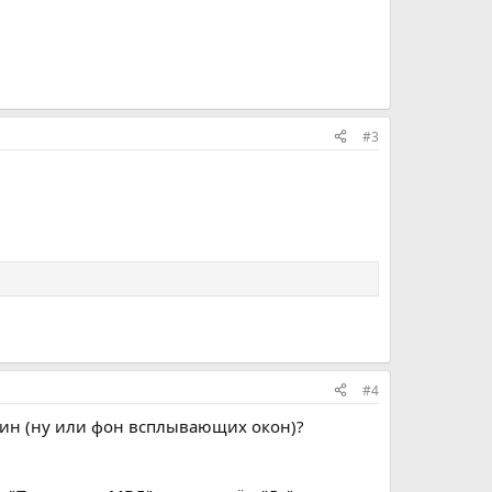
#3
#4
 скин (ну или фон всплывающих окон)?