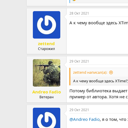
Р
е
а
28 Окт 2021
к
ц
А к чему вообще здесь XTim
и
и
:
zettend
Старожил
29 Окт 2021
zettend написал(а):
А к чему вообще здесь XTime?
Потому библиотека выдает 
Andreo Fadio
пример от автора. Хотя не 
Ветеран
29 Окт 2021
@Andreo Fadio
, я о том, ч