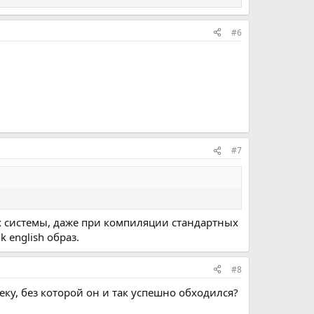
#6
#7
х системы, даже при компиляции стандартных
 english образ.
#8
ку, без которой он и так успешно обходился?