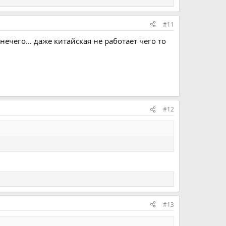
#11
ечего... даже китайская не работает чего то
#12
#13