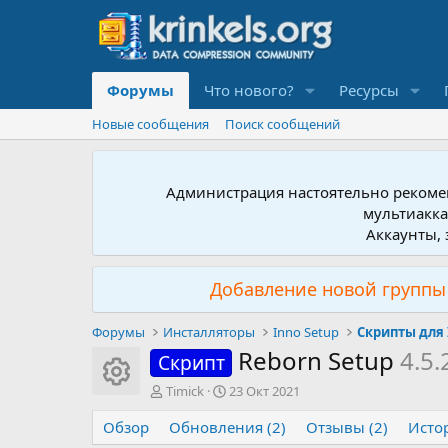
Форумы
Что нового?
Ресурсы
Новые сообщения
Поиск сообщений
Администрация настоятельно рекомен
мультиакка
Аккаунты, 
Добавление новой группы 
Форумы
Инсталляторы
Inno Setup
Скрипты для 
Reborn Setup
4.5.
Скрипт
Иконка ресурса
А
Д
Timick
23 Окт 2021
в
а
Обзор
т
Обновления (2)
т
Отзывы (2)
Исто
о
а