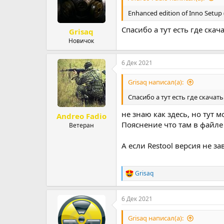
и
:
Enhanced edition of Inno Setup 
Спасибо а тут есть где ска
Grisaq
Новичок
6 Дек 2021
Grisaq написал(а):
Спасибо а тут есть где скача
не знаю как здесь, но тут 
Andreo Fadio
Пояснение что там в файле
Ветеран
А если Restool версия не за
Grisaq
Р
е
а
6 Дек 2021
к
ц
и
Grisaq написал(а):