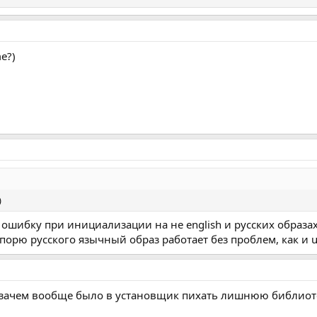
e?)
)
ошибку при инициализации на не english и русских образа
спорю русского язычный образ работает без проблем, как и uk
то зачем вообще было в установщик пихать лишнюю библиоте