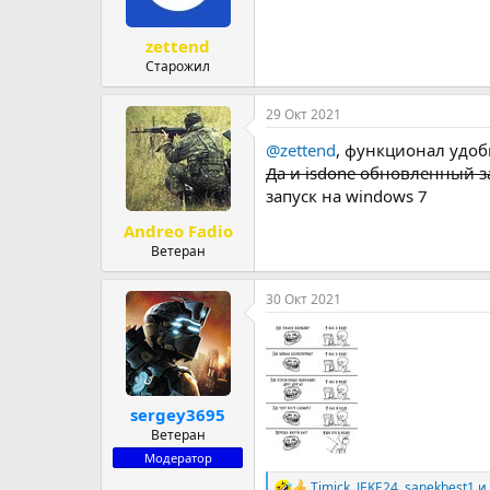
zettend
Старожил
29 Окт 2021
@zettend
, функционал удоб
Да и isdone обновленный з
запуск на windows 7
Andreo Fadio
Ветеран
30 Окт 2021
sergey3695
Ветеран
Модератор
Timick
,
JEKE24
,
sanekbest1
и 