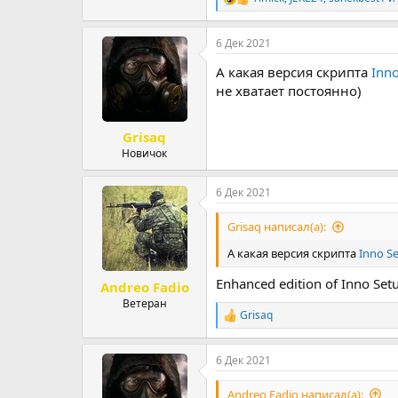
Р
е
а
6 Дек 2021
к
ц
А какая версия скрипта
Inno
и
и
не хватает постоянно)
:
Grisaq
Новичок
6 Дек 2021
Grisaq написал(а):
А какая версия скрипта
Inno S
Enhanced edition of Inno Set
Andreo Fadio
Ветеран
Grisaq
Р
е
а
6 Дек 2021
к
ц
и
Andreo Fadio написал(а):