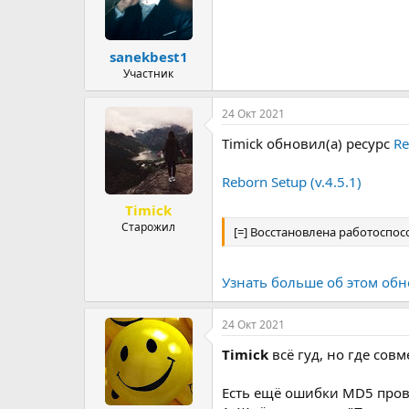
и
:
sanekbest1
Участник
24 Окт 2021
Timick обновил(а) ресурс
Re
Reborn Setup (v.4.5.1)
Timick
Старожил
[=] Восстановлена работоспо
Узнать больше об этом обн
24 Окт 2021
Timick
всё гуд, но где сов
Есть ещё ошибки MD5 пров