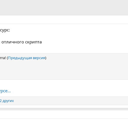
сурс:
я отличного скрипта
та! (
Предыдущая версия
)
рсе...
2 других