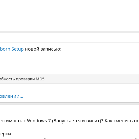
born Setup
новой записью:
собность проверки MD5
овлении...
местимость с Windows 7 (Запускается и висит)? Как сменить
ерки :