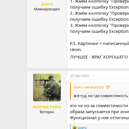
1. Жмём кнопочку "Провери
aserx
получаем ошибку Exception: I
Мимокрокодил
2. Жмём кнопочку "Проверит
получаем ошибку Exception: I
3. Жмём кнопочку "Провери
получаем ошибку Exception: I
P.S. Картинки + написанный 
свою.
ЛУЧШЕЕ - ВРАГ ХОРОШЕГО
25 Окт 2021
aserx написал(а):
всё гуд, но где совместимость 
это не из-за совместимости
Andreo Fadio
образа запускается при ин
Ветеран
Функционал у нее отличный
aserx