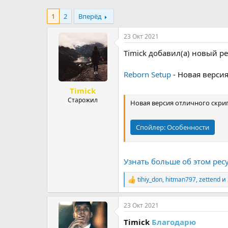
р
н
1
2
Вперёд
т
а
е
ч
м
а
23 Окт 2021
ы
л
Timick добавил(а) новый ре
а
Reborn Setup
- Новая верси
Timick
Старожил
Новая версия отличного скрип
Спойлер:
Особенности
Узнать больше об этом ресу
tihiy_don
,
hitman797
,
zettend
и 
Р
е
а
23 Окт 2021
к
ц
Timick
Благодарю
и