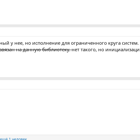
ный у нее, но исполнение для ограниченного круга систем.
авязан на данную библиотеку.
нет такого, но инициализац
ещё 1 человек