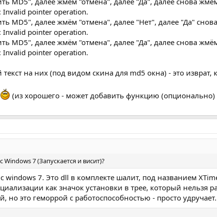
ть MD5", далее жмём "отмена", далее "Да", далее снова жмё
nvalid pointer operation.
ь MD5", далее жмём "отмена", далее "Нет", далее "Да" сно
nvalid pointer operation.
ть MD5", далее жмём "отмена", далее "Да", далее снова жмё
nvalid pointer operation.
текст на них (под видом скина для md5 окна) - это изврат, ка
(из хорошего - может добавить функцию (опционально) I
с Windows 7 (Запускается и висит)?
 с windows 7. Это dll в комплекте шалит, под названием XTi
ициализации как значок установки в трее, который нельзя р
, но это геморрой с работоспособностью - просто удручает.