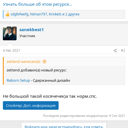
Forms
Узнать больше об этом ресурсе...
Скриншоты
sdgfefwefg
,
hitman797
,
Krinkels
и 2 других
Р
Посмотреть вложение 5941
Посмотреть вложение 5942
е
Посмотреть вложение 5943
Посмотреть вложение 5944
а
sanekbest1
к
Посмотреть вложение 5945
ц
Участник
и
и
:
4 Авг 2021
#2
zettend написал(а):
zettend добавил(а) новый ресурс:
Reborn Setup
- Сдержанный дизайн
Не большой такой косячечек)а так норм.спс.
Спойлер:
Доп. информация
Последнее редактирование модератором:
9 Сен 2021
Войдите или зарегистрируйтесь для ответа.