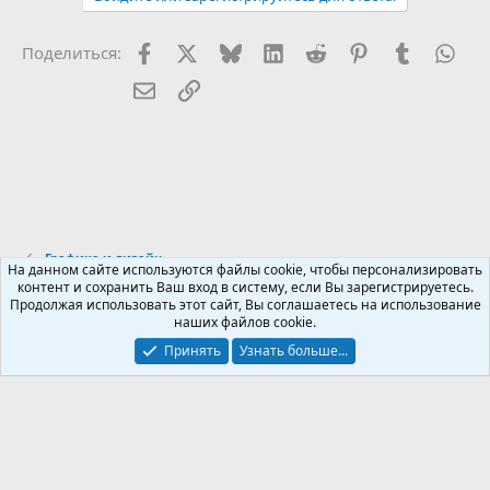
Facebook
X (Twitter)
Bluesky
LinkedIn
Reddit
Pinterest
Tumblr
Wha
Поделиться:
Электронная почта
Ссылка
Графика и дизайн
На данном сайте используются файлы cookie, чтобы персонализировать
контент и сохранить Ваш вход в систему, если Вы зарегистрируетесь.
Продолжая использовать этот сайт, Вы соглашаетесь на использование
Russian (RU)
наших файлов cookie.
Обратная связь
Условия и правила
Принять
Узнать больше...
Политика конфиденциальности
Помощь
R
S
S