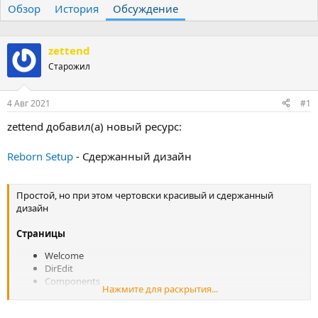
Обзор
т
История
т
Обсуждение
о
а
р
н
т
а
zettend
е
ч
Старожил
м
а
ы
л
а
4 Авг 2021
#1
zettend добавил(а) новый ресурс:
Reborn Setup
- Сдержанный дизайн
Простой, но при этом чертовски красивый и сдержанный
дизайн
Страницы
Welcome
DirEdit
Components
Нажмите для раскрытия...
Install
Finish