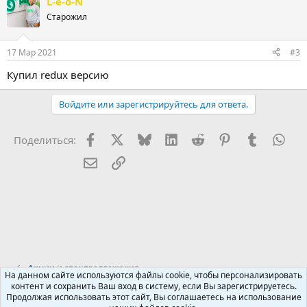
L-e-o-N
Старожил
17 Мар 2021
#3
Купил redux версию
Войдите или зарегистрируйтесь для ответа.
Facebook
X (Twitter)
Bluesky
LinkedIn
Reddit
Pinterest
Tumblr
Wha
Поделиться:
Электронная почта
Ссылка
Акции и спецпредложения
На данном сайте используются файлы cookie, чтобы персонализировать
контент и сохранить Ваш вход в систему, если Вы зарегистрируетесь.
Продолжая использовать этот сайт, Вы соглашаетесь на использование
Russian (RU)