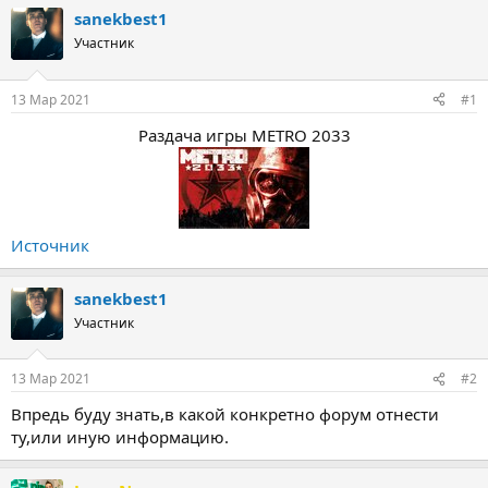
т
т
sanekbest1
о
а
Участник
р
н
т
а
е
ч
13 Мар 2021
#1
м
а
ы
л
Раздача игры METRO 2033
а
Источник
sanekbest1
Участник
13 Мар 2021
#2
Впредь буду знать,в какой конкретно форум отнести
ту,или иную информацию.