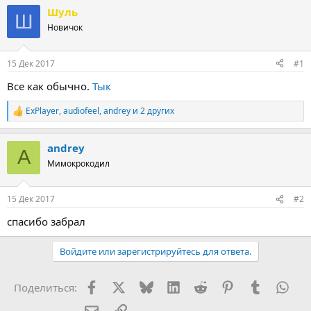
т
т
Шуль
Ш
о
а
Новичок
р
н
т
а
е
ч
15 Дек 2017
#1
м
а
ы
л
Все как обычно.
Тык
а
ExPlayer
,
audiofeel
,
andrey
и 2 других
Р
е
а
andrey
к
A
ц
Мимокрокодил
и
и
:
15 Дек 2017
#2
спасибо забрал
Войдите или зарегистрируйтесь для ответа.
Facebook
X (Twitter)
Bluesky
LinkedIn
Reddit
Pinterest
Tumblr
Wha
Поделиться:
Электронная почта
Ссылка