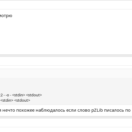
смотрю
 - -o - <stdin> <stdout>
- <stdin> <stdout>
я нечто похожее наблюдалось если слово pZLib писалось по 