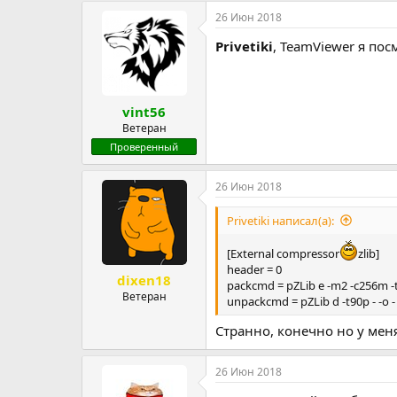
р
н
26 Июн 2018
т
а
Privetiki
, TeamViewer я по
е
ч
м
а
ы
л
а
vint56
Ветеран
Проверенный
26 Июн 2018
Privetiki написал(а):
[External compressor
zlib]
header = 0
dixen18
packcmd = pZLib e -m2 -c256m -t2
Ветеран
unpackcmd = pZLib d -t90p - -o 
Странно, конечно но у мен
26 Июн 2018