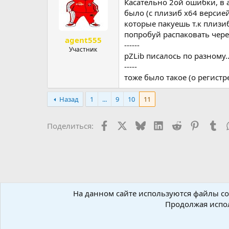
Касательно 2ой ошибки, в а
было (с плизиб x64 версией
которые пакуешь т.к плизиб
попробуй распаковать чере
agent555
------
Участник
pZLib писалось по разному.
-----
тоже было такое (о регистр
Назад
1
...
9
10
11
Facebook
X (Twitter)
Bluesky
LinkedIn
Reddit
Pinteres
Tu
Поделиться:
На данном сайте используются файлы coo
Форумы
Сжатие данных
Алгоритмы сжатия
Продолжая испол
Russian (RU)