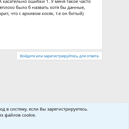
 А касательно ошибки 1. У меня такое часто
неплохо было б назвать хотя бы данные,
ит, что с архивом косяк, т.е он битый)
Войдите или зарегистрируйтесь для ответа.
д в систему, если Вы зарегистрируетесь.
х файлов cookie.
авила
Политика конфиденциальности
Помощь
R