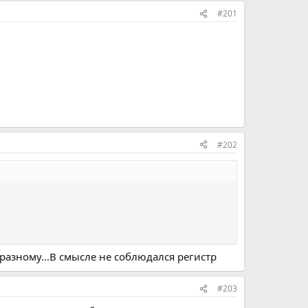
#201
#202
разному...В смысле не соблюдался регистр
#203