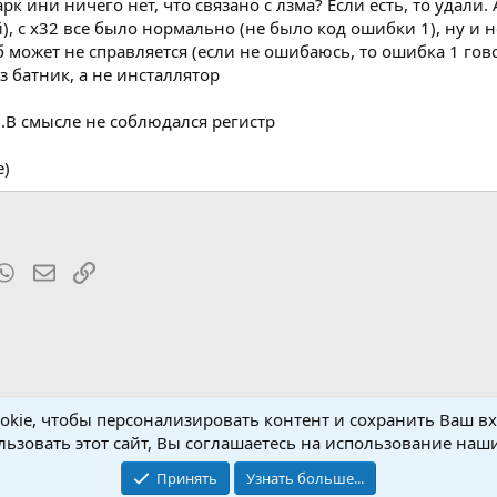
рк ини ничего нет, что связано с лзма? Если есть, то удали.
), с х32 все было нормально (не было код ошибки 1), ну и 
 может не справляется (если не ошибаюсь, то ошибка 1 говор
з батник, а не инсталлятор
..В смысле не соблюдался регистр
е)
t
mblr
WhatsApp
Электронная почта
Ссылка
kie, чтобы персонализировать контент и сохранить Ваш вхо
ьзовать этот сайт, Вы соглашаетесь на использование наши
Принять
Узнать больше...
Обратная связь
Условия и пр