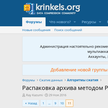
Форумы
Что нового?
Ресурсы
Новые сообщения
Поиск сообщений
Администрация настоятельно рекомен
мультиакка
Аккаунты, 
Добавление новой группы 
Форумы
Сжатие данных
Алгоритмы сжатия
Распаковка архива методом P
А
Д
Ray Kazumi
29 Ноя 2016
в
а
Назад
1
...
9
10
11
т
т
о
а