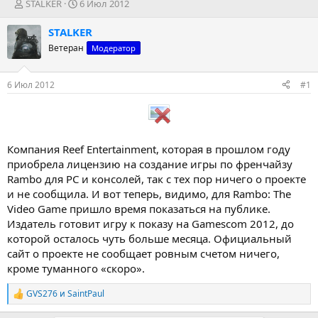
А
Д
STALKER
6 Июл 2012
в
а
т
т
STALKER
о
а
Ветеран
Модератор
р
н
т
а
е
ч
6 Июл 2012
#1
м
а
ы
л
а
Компания Reef Entertainment, которая в прошлом году
приобрела лицензию на создание игры по френчайзу
Rambo для РС и консолей, так с тех пор ничего о проекте
и не сообщила. И вот теперь, видимо, для Rambo: The
Video Game пришло время показаться на публике.
Издатель готовит игру к показу на Gamescom 2012, до
которой осталось чуть больше месяца. Официальный
сайт о проекте не сообщает ровным счетом ничего,
кроме туманного «скоро».
GVS276
и
SaintPaul
Р
е