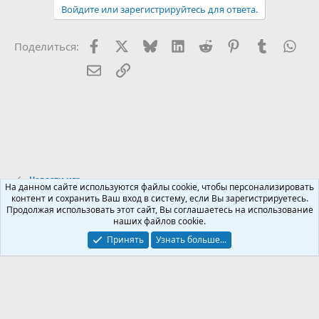
а
Войдите или зарегистрируйтесь для ответа.
к
ц
и
Facebook
X (Twitter)
Bluesky
LinkedIn
Reddit
Pinterest
Tumblr
Wha
Поделиться:
и
:
Электронная почта
Ссылка
Новости игр
На данном сайте используются файлы cookie, чтобы персонализировать
контент и сохранить Ваш вход в систему, если Вы зарегистрируетесь.
Продолжая использовать этот сайт, Вы соглашаетесь на использование
Russian (RU)
наших файлов cookie.
Обратная связь
Условия и правила
Принять
Узнать больше...
Политика конфиденциальности
Помощь
R
S
S