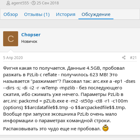
А
Д
agent555
25 Сен 2018
в
а
Обзор
т
Отзывы (1)
т
История
Обсуждение
о
а
р
н
т
а
Chopser
е
ч
C
Новичок
м
а
ы
л
а
5 Апр 2020
#21
Фигня какая то получается. Данные 4.5GB, пробовал
разжать в PzLib с reflate - получилось 623 MB! Это
называется "разжимает"? Паковал так: arc.exe a -ep1 -dses
--dirs -s; -di -i2 -r -wTemp -mpzlib - без последующего
сжатия, ибо сжимать уже нечего. Параметры PzLib в
arc.ini: packcmd = pZLib.exe e -m2 -st50p -ct8 -r1 -c100m
{options} $$arcdatafile$$.tmp -o $$arcpackedfile$$.tmp.
Вообще при запуске эксешника PzLib очень мало
информации о параметрах командной строки.
Распаковывать это чудо еще не пробовал.