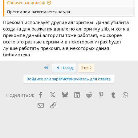
Chopser написал(а):
Прекомпом разжимается на ура.
Прекомп использует другие алгоритмы. Даная утилита
создана для разжатия даных по алгоритму zlib, и хотя в
прекомпе даный алгоритм тоже работает, но скорее
всего это разные версии и в некоторых играх будет
лучше работать прекомп, а в некоторых даная
библиотека
First
Назад
2 из 2
Войдите или зарегистрируйтесь для ответа.
Facebook
X (Twitter)
Bluesky
LinkedIn
Reddit
Pinterest
Tumblr
Wha
Поделиться:
Электронная почта
Ссылка