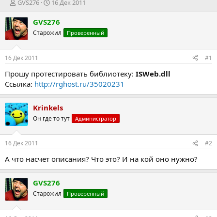
А
Д
GVS276
16 Дек 2011
в
а
т
т
GVS276
о
а
Старожил
Проверенный
р
н
т
а
е
ч
16 Дек 2011
#1
м
а
ы
л
Прошу протестировать библиотеку:
ISWeb.dll
а
Ссылка:
http://rghost.ru/35020231
Krinkels
Он где то тут
Администратор
16 Дек 2011
#2
А что насчет описания? Что это? И на кой оно нужно?
GVS276
Старожил
Проверенный