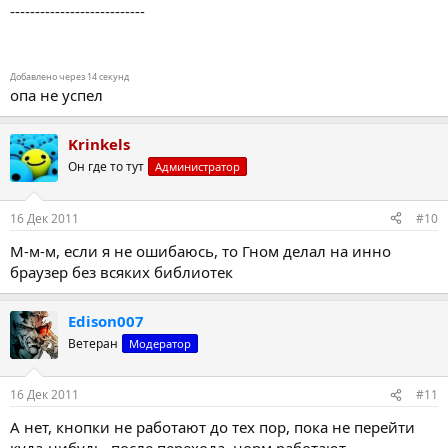
---------------------------
Добавлено через 14 секунд
опа не успел
Krinkels
Он где то тут
Администратор
16 Дек 2011
#10
М-м-м, если я не ошибаюсь, то Гном делал на инно
браузер без всяких библиотек
Edison007
Ветеран
Модератор
16 Дек 2011
#11
А нет, кнопки не работают до тех пор, пока не перейти