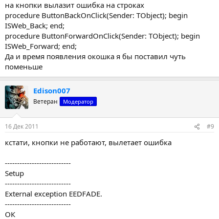
на кнопки вылазит ошибка на строках
procedure ButtonBackOnClick(Sender: TObject); begin
ISWeb_Back; end;
procedure ButtonForwardOnClick(Sender: TObject); begin
ISWeb_Forward; end;
Да и время появления окошка я бы поставил чуть
поменьше
Edison007
Ветеран
Модератор
16 Дек 2011
#9
кстати, кнопки не работают, вылетает ошибка
---------------------------
Setup
---------------------------
External exception EEDFADE.
---------------------------
ОК