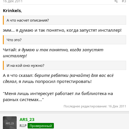
16 Дек 2011
#3
Krinkels
,
А что насчет описания?
эмм... я думаю и так понятно, когда запустят инсталлер!
Что это?
Читай:
я думаю и так понятно, когда запустят
инсталлер!
И на кой оно нужно?
А я что сказал:
берите ребятки (качайте) для вас всё
сделал
, я лишь попросил протестировать!
"Меня лишь интересует работает ли библиотека на
разных системах..."
Последнее редактирование:
16 Дек 2011
ARS_23
R.I.P
Проверенный