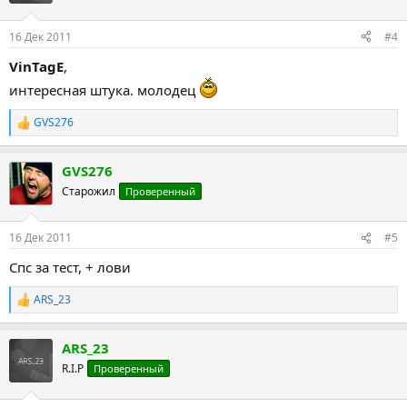
16 Дек 2011
#4
VinTagE
,
интересная штука. молодец
GVS276
Р
е
а
GVS276
к
ц
Старожил
Проверенный
и
и
:
16 Дек 2011
#5
Спс за тест, + лови
ARS_23
Р
е
а
ARS_23
к
ц
R.I.P
Проверенный
и
и