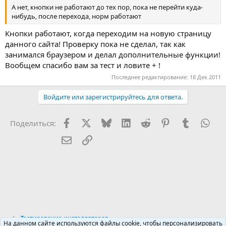
А нет, кнопки не работают до тех пор, пока не перейти куда-
нибудь, после перехода, норм работают
Кнопки работают, когда переходим на новую страницу
данного сайта! Проверку пока не сделал, так как
занимался браузером и делал дополнительные функции!
Вообщем спасибо вам за тест и ловите + !
Последнее редактирование:
18 Дек 2011
Войдите или зарегистрируйтесь для ответа.
Facebook
X (Twitter)
Bluesky
LinkedIn
Reddit
Pinterest
Tumblr
Wha
Поделиться:
Электронная почта
Ссылка
Тестирование инсталляторов
На данном сайте используются файлы cookie, чтобы персонализировать