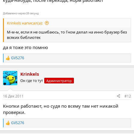
куда-нибудь, после перехода, норм работают
Добавлено через 28 секунд
Krinkels написал(а):
М-м-м, если я не ошибаюсь, то Гном делал на инно браузер без
всяких библиотек
да я тоже это помню
GVS276
Р
е
а
Krinkels
к
ц
Он где то тут
Администратор
и
и
:
16 Дек 2011
#12
Кнопки работают, но судя по всему там нет никакой
проверки.
GVS276
Р
е