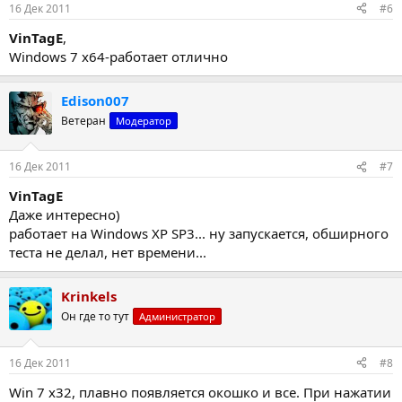
:
16 Дек 2011
#6
VinTagE
,
Windows 7 x64-работает отлично
Edison007
Ветеран
Модератор
16 Дек 2011
#7
VinTagE
Даже интересно)
работает на Windows XP SP3... ну запускается, обширного
теста не делал, нет времени...
Krinkels
Он где то тут
Администратор
16 Дек 2011
#8
Win 7 x32, плавно появляется окошко и все. При нажатии