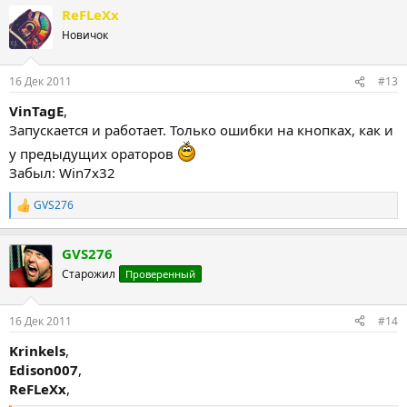
а
ReFLeXx
к
ц
Новичок
и
и
:
16 Дек 2011
#13
VinTagE
,
Запускается и работает. Только ошибки на кнопках, как и
у предыдущих ораторов
Забыл: Win7x32
GVS276
Р
е
а
GVS276
к
ц
Старожил
Проверенный
и
и
:
16 Дек 2011
#14
Krinkels
,
Edison007
,
ReFLeXx
,