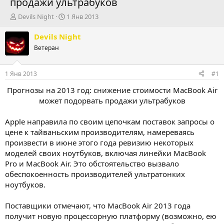
продажи ультрабуков
А
Д
Devils Night
1 Янв 2013
в
а
т
т
Devils Night
о
а
Ветеран
р
н
т
а
е
ч
1 Янв 2013
#1
м
а
ы
л
Прогнозы на 2013 год: снижение стоимости MacBook Air
а
может подорвать продажи ультрабуков
Apple направила по своим цепочкам поставок запросы о
цене к тайваньским производителям, намереваясь
произвести в июне этого года ревизию некоторых
моделей своих ноутбуков, включая линейки MacBook
Pro и MacBook Air. Это обстоятельство вызвало
обеспокоенность производителей ультратонких
ноутбуков.
Поставщики отмечают, что MacBook Air 2013 года
получит новую процессорную платформу (возможно, ею