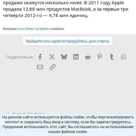
продажи окажутся несколько ниже. В 2011 году Apple
продала 12,88 млн продуктов MacBook, а за первые три
четверти 2012-го — 9,78 млн единиц.
Источник: (
www.3dnews.ru
)
Перейти
к новости.
Войдите или зарегистрируйтесь для ответа.
Facebook
X (Twitter)
Bluesky
LinkedIn
Reddit
Pinterest
Tumblr
Wha
Поделиться:
Электронная почта
Ссылка
Новости Hardware
На данном сайте используются файлы cookie, чтобы персонализировать
контент и сохранить Ваш вход в систему, если Вы зарегистрируетесь.
Продолжая использовать этот сайт, Вы соглашаетесь на использование
Russian (RU)
наших файлов cookie.
Обратная связь
Условия и правила