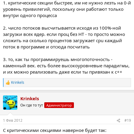
1. критические секции быстрее, им не нужно лезть на 0-й
уровень привилегий, поскольку они работают только
внутри одного процесса
2. число потоков высчитывается исходя из 100%-ной
загрузки всех ядер. если проц без HT - то просто можно
сложить на сколько процентов загружает cpu каждый
поток в программе и отсюда посчитать
3. то, как ты программируешь многопоточность -
каменный век. есть более высокоуровневые парадигмы,
и их можно реализовать даже если ты привязан к c++
Krinkels
Р
е
а
Krinkels
к
ц
Он где то тут
Администратор
и
и
:
1 Фев 2012
#19
С критическими секциями наверное будет так: