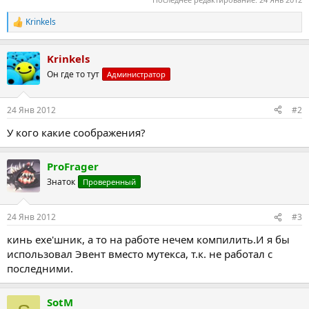
Krinkels
Р
е
а
Krinkels
к
ц
Он где то тут
Администратор
и
и
:
24 Янв 2012
#2
У кого какие соображения?
ProFrager
Знаток
Проверенный
24 Янв 2012
#3
кинь exe'шник, а то на работе нечем компилить.И я бы
использовал Эвент вместо мутекса, т.к. не работал с
последними.
SotM