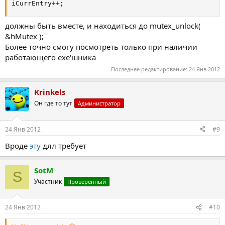
iCurrEntry++;
должны быть вместе, и находиться до mutex_unlock(
&hMutex );
Более точно смогу посмотреть только при наличии
работающего ехе'шника
Последнее редактирование:
24 Янв 2012
Krinkels
Он где то тут
Администратор
24 Янв 2012
#9
Вроде
эту
длл требует
SotM
S
Участник
Проверенный
24 Янв 2012
#10