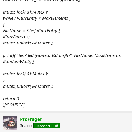
mutex_lock( &hMutex );
while ( iCurrEntry < MaxElements )
{
FileName = Files[ iCurrEntry ];
iCurrEntry++;
mutex_unlock( &hMutex );
printf( "%s / %d (waited: %d ms)\n", FileName, MaxElements,
RandomWait() );
mutex_lock( &hMutex );
}
mutex_unlock( &hMutex );
return 0;
}[/SOURCE]
ProFrager
Знаток
Проверенный