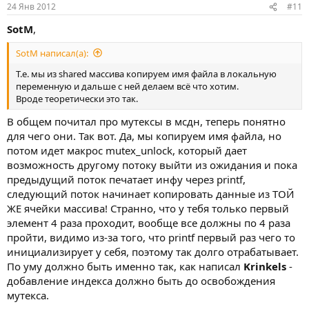
24 Янв 2012
#11
SotM
,
SotM написал(а):
Т.е. мы из shared массива копируем имя файла в локальную
переменную и дальше с ней делаем всё что хотим.
Вроде теоретически это так.
В общем почитал про мутексы в мсдн, теперь понятно
для чего они. Так вот. Да, мы копируем имя файла, но
потом идет макрос mutex_unlock, который дает
возможность другому потоку выйти из ожидания и пока
предыдущий поток печатает инфу через printf,
следующий поток начинает копировать данные из ТОЙ
ЖЕ ячейки массива! Странно, что у тебя только первый
элемент 4 раза проходит, вообще все должны по 4 раза
пройти, видимо из-за того, что printf первый раз чего то
инициализирует у себя, поэтому так долго отрабатывает.
По уму должно быть именно так, как написал
Krinkels
-
добавление индекса должно быть до освобождения
мутекса.