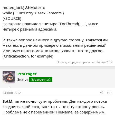
mutex_lock( &hMutex );
while ( iCurrEntry < MaxElements )
[/SOURCE]
На экране появилось четыре "ForThread() ...", и все
четыре с разными адресами.
И также вопрос немного в другую сторону, является ли
мьютекс в данном примере оптимальным решением?
Или вместо него можно использовать что-то другое.
(CriticalSection, for example).
Последнее редактирование:
24 Янв 2012
ProFrager
Знаток
Проверенный
24 Янв 2012
#13
SotM
, ты не понял сути проблемы. Для каждого потока
создается свой стек, так что ты не в ту сторону роешь.
Проблема не с переменной FileName, ее содержимым,