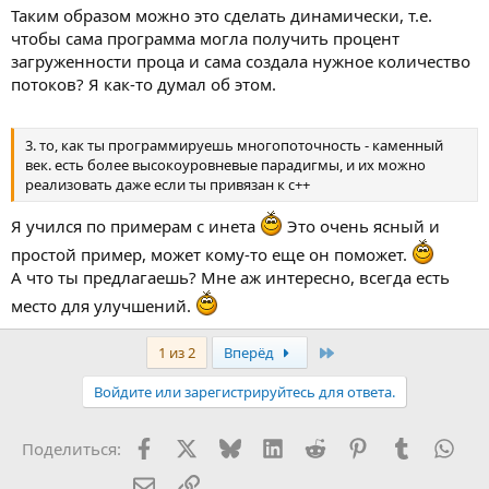
Таким образом можно это сделать динамически, т.е.
чтобы сама программа могла получить процент
загруженности проца и сама создала нужное количество
потоков? Я как-то думал об этом.
3. то, как ты программируешь многопоточность - каменный
век. есть более высокоуровневые парадигмы, и их можно
реализовать даже если ты привязан к c++
Я учился по примерам с инета
Это очень ясный и
простой пример, может кому-то еще он поможет.
А что ты предлагаешь? Мне аж интересно, всегда есть
место для улучшений.
Last
1 из 2
Вперёд
Войдите или зарегистрируйтесь для ответа.
Facebook
X (Twitter)
Bluesky
LinkedIn
Reddit
Pinterest
Tumblr
Wha
Поделиться:
Электронная почта
Ссылка