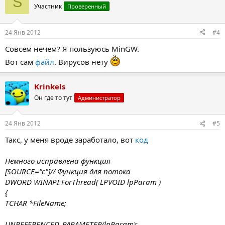
S
Участник
Проверенный
24 Янв 2012
#4
Совсем нечем? Я пользуюсь MinGW.
Вот сам
файл
. Вирусов нету
Krinkels
Он где то тут
Администратор
24 Янв 2012
#5
Такс, у меня вроде заработало, вот
код
Немного исправлена функция
[SOURCE="c"]// Функция для потока
DWORD WINAPI ForThread( LPVOID lpParam )
{
TCHAR *FileName;
UNREFERENCED_PARAMETER(lpParam);