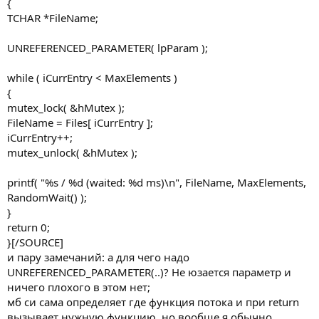
{
TCHAR *FileName;
UNREFERENCED_PARAMETER( lpParam );
while ( iCurrEntry < MaxElements )
{
mutex_lock( &hMutex );
FileName = Files[ iCurrEntry ];
iCurrEntry++;
mutex_unlock( &hMutex );
printf( "%s / %d (waited: %d ms)\n", FileName, MaxElements,
RandomWait() );
}
return 0;
}[/SOURCE]
и пару замечаний: а для чего надо
UNREFERENCED_PARAMETER(..)? Не юзается параметр и
ничего плохого в этом нет;
мб си сама определяет где функция потока и при return
вызывает нужную функцию, но вообще я обычно