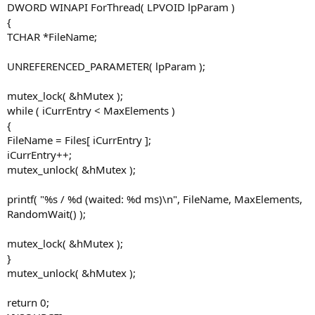
DWORD WINAPI ForThread( LPVOID lpParam )
{
TCHAR *FileName;
UNREFERENCED_PARAMETER( lpParam );
mutex_lock( &hMutex );
while ( iCurrEntry < MaxElements )
{
FileName = Files[ iCurrEntry ];
iCurrEntry++;
mutex_unlock( &hMutex );
printf( "%s / %d (waited: %d ms)\n", FileName, MaxElements,
RandomWait() );
mutex_lock( &hMutex );
}
mutex_unlock( &hMutex );
return 0;