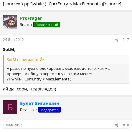
[source="cpp"]while ( iCurrEntry < MaxElements )[/source]
ProFrager
Знаток
Проверенный
24 Янв 2012
#17
SotM
,
SotM написал(а):
А разве не нужно блокировать мьютекс до того, как мы
проверяем общую переменную в этом месте:
?1 while ( iCurrEntry < MaxElements )
ай да, сори, недоглядел)
Булат Зиганшин
Б
Developer
Модератор
1 Фев 2012
#18