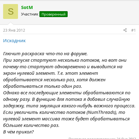
т
т
SotM
S
о
а
Участник
Проверенный
р
н
т
а
е
ч
23 Янв 2012
#1
м
а
ы
л
Исходник
а
Глючит раскраска что-то на форуме.
При запуске стартуют несколько потоков, но вот они
почему-то стартуют одновременно и выводится на
экран нулевой элемент. Т.е. этот элемент
обрабатывается несколько раз, хотя должен
обрабатываться только один раз.
Однако все последующие элементы обрабатываются по
одному разу. В функцию для потока я добавил случайную
задержку, типа эмуляция какого-нибудь важного процесса.
Если увеличить количество потоков (NumThreads), то
нулевой элемент массива тоже будет обрабатываться
бОльшее количество раз.
В чём прикол?
Последнее редактирование:
24 Янв 2012