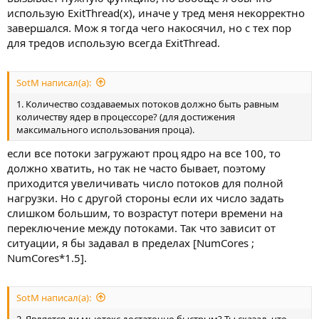
использую ExitThread(x), иначе у тред меня некорректно
завершался. Мож я тогда чего накосячил, но с тех пор
для тредов использую всегда ExitThread.
SotM написал(а):
1. Количество создаваемых потоков должно быть равным
количеству ядер в процессоре? (для достижения
максимального использования проца).
если все потоки загружают проц ядро на все 100, то
должно хватить, но так не часто бывает, поэтому
приходится увеличивать число потоков для полной
нагрузки. Но с другой стороны если их число задать
слишком большим, то возрастут потери времени на
переключение между потоками. Так что зависит от
ситуации, я бы задавал в пределах [NumCores ;
NumCores*1.5].
SotM написал(а):
2. Является ли мьютекс достаточно быстрым? Ты сказал, что