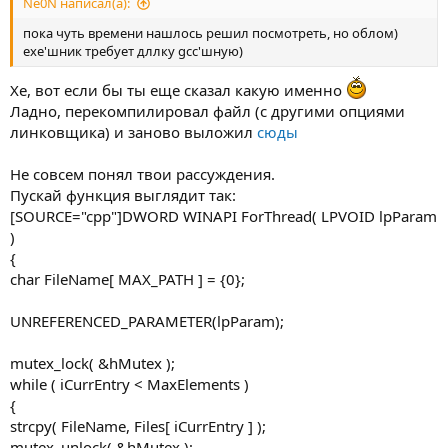
Ne0N написал(а):
пока чуть времени нашлось решил посмотреть, но облом)
ехе'шник требует дллку gcc'шную)
Хе, вот если бы ты еще сказал какую именно
Ладно, перекомпилировал файл (с другими опциями
линковщика) и заново выложил
сюды
Не совсем понял твои рассуждения.
Пускай функция выглядит так:
[SOURCE="cpp"]DWORD WINAPI ForThread( LPVOID lpParam
)
{
char FileName[ MAX_PATH ] = {0};
UNREFERENCED_PARAMETER(lpParam);
mutex_lock( &hMutex );
while ( iCurrEntry < MaxElements )
{
strcpy( FileName, Files[ iCurrEntry ] );
mutex_unlock( &hMutex );