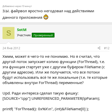
Добавлено через 10 минут
З.Ы. файрвол яростно негодовал над действиями
данного приложения
SotM
S
Участник
Проверенный
24 Янв 2012
#12
Хммм, может я чего-то не понимаю. Но я считал, что
другой поток запускает копию функции (ForThread), т.е.
эта функция стартует уже с другим буфером FileName (с
другим адресом). Или же получается, что все потоки
будут использовать всё те же локальные (т.е. те которые
объявлены внутри ForThread) переменные?
Upd. Ради интереса сделал такую фишку:
[SOURCE="cpp"] UNREFERENCED_PARAMETER(lpParam);
printf( "ForThread(): 0x%X\n", (int)&FileName[0] );