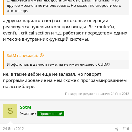
другое можно и не использовать. Но может по скорости есть
что-то еще.
а других вариатов нет) все потоковые операции
реализуется нулевым кольцом винды. Все mutex'ы,
event'ы, critical section и т.д. работают посредством одних
и тех же внутренних функций системы.
SotM написал(а):
И оффтопик в данной теме: ты не имел ли дело с CUDA?
не, в такие дебри еще не залезал, но говорят
программирование на нем схоже с программированием
на ассемблере.
Последнее редактирование:
24 Янв 2012
SotM
S
Участник
Проверенный
24 Янв 2012
#16