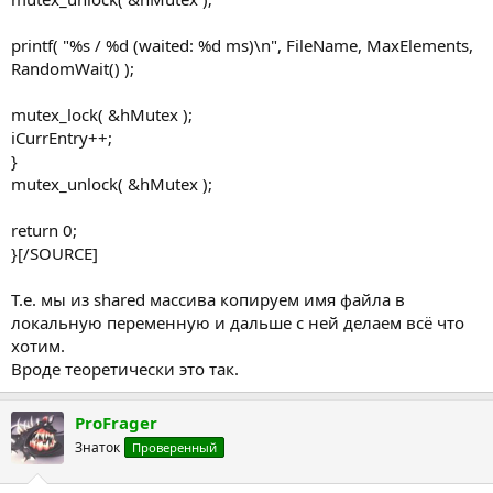
printf( "%s / %d (waited: %d ms)\n", FileName, MaxElements,
RandomWait() );
mutex_lock( &hMutex );
iCurrEntry++;
}
mutex_unlock( &hMutex );
return 0;
}[/SOURCE]
Т.е. мы из shared массива копируем имя файла в
локальную переменную и дальше с ней делаем всё что
хотим.
Вроде теоретически это так.
ProFrager
Знаток
Проверенный