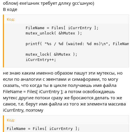
облом) ехе'шник требует дллку gcc'шную)
В коде
Код:
        FileName = Files[ iCurrEntry ];

        mutex_unlock( &hMutex );

        printf( "%s / %d (waited: %d ms)\n", FileName
        mutex_lock( &hMutex );

        iCurrEntry++;
не знаю каким именно образом пашут эти мутексы, но
если по аналогии с эвентами и симафорами, то могу
сказать, что когда ты в цикле получаешь имя файла
FileName = Files[ iCurrEntry ]; а потом освобождаешь
мутекс другие потоки сразу же бросаются делать то же
самое, т.е. берут имя файла из того же элемента массива
iCurrEntry, поэтому
Код:
FileName = Files[ iCurrEntry ];
