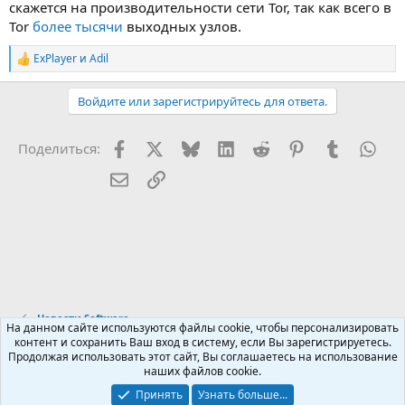
скажется на производительности сети Tor, так как всего в
Tor
более тысячи
выходных узлов.
ExPlayer
и
Adil
Р
е
а
Войдите или зарегистрируйтесь для ответа.
к
ц
и
Facebook
X (Twitter)
Bluesky
LinkedIn
Reddit
Pinterest
Tumblr
Wha
Поделиться:
и
:
Электронная почта
Ссылка
Новости Software
На данном сайте используются файлы cookie, чтобы персонализировать
контент и сохранить Ваш вход в систему, если Вы зарегистрируетесь.
Продолжая использовать этот сайт, Вы соглашаетесь на использование
Russian (RU)
наших файлов cookie.
Обратная связь
Условия и правила
Принять
Узнать больше...
Политика конфиденциальности
Помощь
R