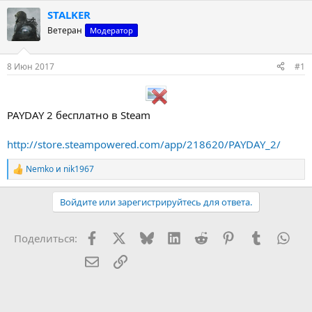
т
т
г
STALKER
о
а
и
Ветеран
Модератор
р
н
т
а
е
ч
8 Июн 2017
#1
м
а
ы
л
а
PAYDAY 2 бесплатно в Steam
http://store.steampowered.com/app/218620/PAYDAY_2/
Nemko
и
nik1967
Р
е
а
Войдите или зарегистрируйтесь для ответа.
к
ц
и
Facebook
X (Twitter)
Bluesky
LinkedIn
Reddit
Pinterest
Tumblr
Wha
Поделиться:
и
:
Электронная почта
Ссылка