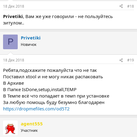
18 Дек 2018
#18
Privetiki
, Вам же уже говорили - не пользуйтесь
зитулом..
Privetiki
P
Новичок
18 Дек 2018
#19
Ребята,подскажите пожалуйста что не так
Поставил xtool и не могу никак распаковать
В Архиве
В Папке IsDone,setup,install,TEMP
В Темпе всё что попадает в темп при установке
За любую помощь буду безумно благодарен
https://dropmefiles.com/od5T2
agent555
Участник