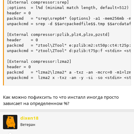
[External compressor:srep]

;options  = l%d (minimal match length, default=512)

header = 0

packcmd   = "srep\srep64" {options} -a1 -mem256mb -m3
unpackcmd = srep -d $$arcpackedfile$$.tmp $$arcdatafi
[External compressor:pzlib,plz4,plzo,pzstd]

header    = 0

packcmd   = "ztool\ZTool" e:pzlib:m2:st50p:ct4:t25p:c
unpackcmd = "ztool\ZTool" d:pzlib:t75p:f <stdin> <stdo
[External compressor:lzma2]

header = 0

packcmd   = "lzma2\lzma2" a -txz -an -mcrc=0 -m1=lzma
unpackcmd =  lzma2 x -txz -an -y -si -so <stdin> <std
Как можно пофиксить то что инсталл иногда просто
зависает на определенном %?
dixen18
Ветеран