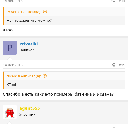
14 Дек 2018
#14
Privetiki написал(а):
На что заменить можно?
XTool
Privetiki
P
Новичок
14 Дек 2018
#15
dixen18 написал(а):
XTool
Спасибо,а есть какие-то примеры батника и исдана?
agent555
Участник