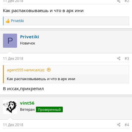
11 Дек 2018
#2
Как распаковываешь и что в арк ини
Privetiki
Р
е
а
Privetiki
к
P
ц
Новичок
и
и
:
11 Дек 2018
#3
agent555 написал(а):
Как распаковываешь и что в арк ини
В иссах,прикрепил
vint56
Ветеран
Проверенный
11 Дек 2018
#4