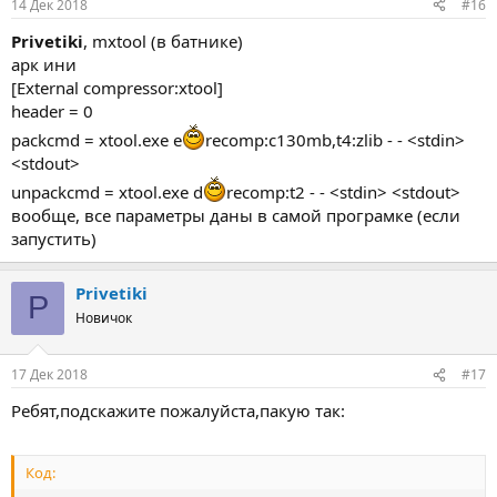
14 Дек 2018
#16
Privetiki
, mxtool (в батнике)
арк ини
[External compressor:xtool]
header = 0
packcmd = xtool.exe e
recomp:c130mb,t4:zlib - - <stdin>
<stdout>
unpackcmd = xtool.exe d
recomp:t2 - - <stdin> <stdout>
вообще, все параметры даны в самой програмке (если
запустить)
Privetiki
P
Новичок
17 Дек 2018
#17
Ребят,подскажите пожалуйста,пакую так:
Код: