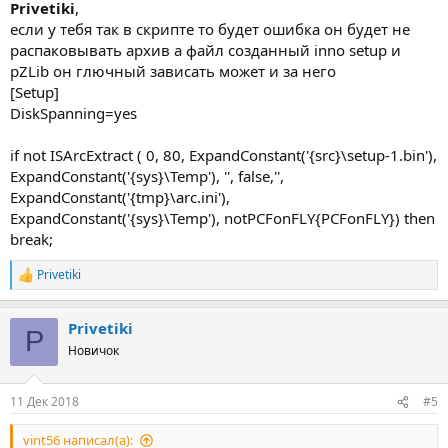
Privetiki
,
если у тебя так в скрипте то будет ошибка он будет не
распаковывать архив а файл созданный inno setup и
pZLib он глючный зависать может и за него
[Setup]
DiskSpanning=yes
if not ISArcExtract ( 0, 80, ExpandConstant('{src}\setup-1.bin'),
ExpandConstant('{sys}\Temp'), '', false,'',
ExpandConstant('{tmp}\arc.ini'),
ExpandConstant('{sys}\Temp'), notPCFonFLY{PCFonFLY}) then
break;
Privetiki
Р
е
а
Privetiki
к
P
ц
Новичок
и
и
:
11 Дек 2018
#5
vint56 написал(а):