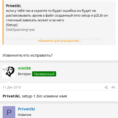
Privetiki
,
если у тебя так в скрипте то будет ошибка он будет не
распаковывать архив а файл созданный inno setup и pZLib он
глючный зависать может и за него
[Setup]
DiskSpanning=yes
if not ISArcExtract ( 0, 80, ExpandConstant('{src}\setup-1.bin'),
Нажмите для раскрытия...
ExpandConstant('{sys}\Temp'), '', false,'',
ExpandConstant('{tmp}\arc.ini'), ExpandConstant('{sys}\Temp'),
notPCFonFLY{PCFonFLY}) then break;
Извините,что исправить?
vint56
Ветеран
Проверенный
11 Дек 2018
#6
Privetiki
, setup-1.bin измени имя
Privetiki
P
Новичок