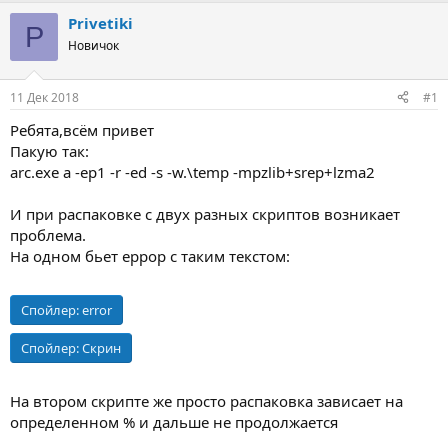
т
т
Privetiki
P
о
а
Новичок
р
н
т
а
е
ч
11 Дек 2018
#1
м
а
ы
л
Ребята,всём привет
а
Пакую так:
arc.exe a -ep1 -r -ed -s -w.\temp -mpzlib+srep+lzma2
И при распаковке с двух разных скриптов возникает
проблема.
На одном бьет еррор с таким текстом:
Спойлер:
error
Спойлер:
Скрин
На втором скрипте же просто распаковка зависает на
определенном % и дальше не продолжается