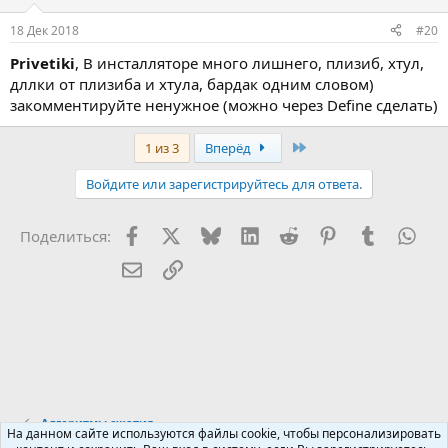
18 Дек 2018
#20
Privetiki
, В инсталляторе много лишнего, плизиб, хтул,
дллки от плизиба и хтула, бардак одним словом)
закомментируйте ненужное (можно через Define сделать)
Last
1 из 3
Вперёд
Войдите или зарегистрируйтесь для ответа.
Facebook
X (Twitter)
Bluesky
LinkedIn
Reddit
Pinterest
Tumblr
Wha
Поделиться:
Электронная почта
Ссылка
Алгоритмы сжатия
На данном сайте используются файлы cookie, чтобы персонализировать