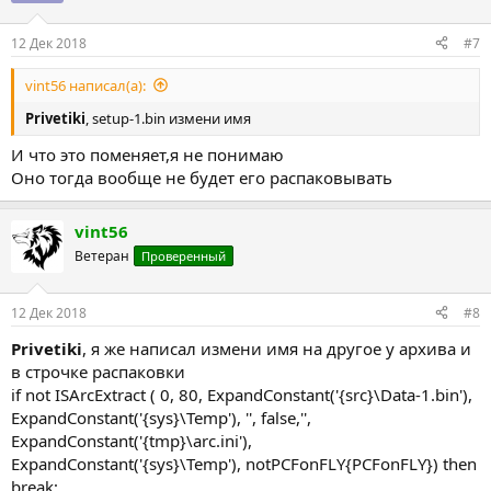
12 Дек 2018
#7
vint56 написал(а):
Privetiki
, setup-1.bin измени имя
И что это поменяет,я не понимаю
Оно тогда вообще не будет его распаковывать
vint56
Ветеран
Проверенный
12 Дек 2018
#8
Privetiki
, я же написал измени имя на другое у архива и
в строчке распаковки
if not ISArcExtract ( 0, 80, ExpandConstant('{src}\Data-1.bin'),
ExpandConstant('{sys}\Temp'), '', false,'',
ExpandConstant('{tmp}\arc.ini'),
ExpandConstant('{sys}\Temp'), notPCFonFLY{PCFonFLY}) then
break;