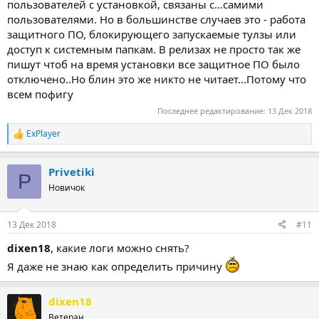
пользователей с установкой, связаны с...самими
пользователями. Но в большинстве случаев это - работа
защитного ПО, блокирующего запускаемые тулзы или
доступ к системным папкам. В релизах не просто так же
пишут чтоб на время установки все защитное ПО было
отключено..Но блин это же никто не читает...Потому что
всем пофигу
Последнее редактирование:
13 Дек 2018
ExPlayer
Р
е
а
Privetiki
к
P
ц
Новичок
и
и
:
13 Дек 2018
#11
dixen18
, какие логи можно снять?
Я даже не знаю как определить причину
dixen18
Ветеран