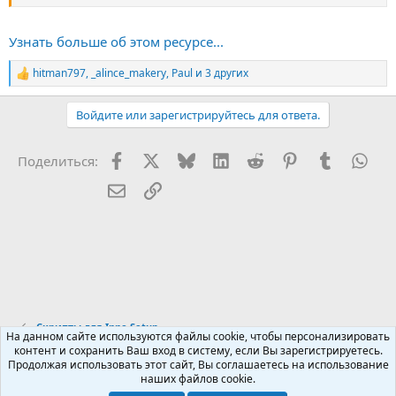
прикручен.​
Узнать больше об этом ресурсе...
hitman797
,
_alince_makery
,
Paul
и 3 других
Р
е
а
Войдите или зарегистрируйтесь для ответа.
к
ц
и
Facebook
X (Twitter)
Bluesky
LinkedIn
Reddit
Pinterest
Tumblr
Wha
Поделиться:
и
:
Электронная почта
Ссылка
Скрипты для Inno Setup
На данном сайте используются файлы cookie, чтобы персонализировать
контент и сохранить Ваш вход в систему, если Вы зарегистрируетесь.
Продолжая использовать этот сайт, Вы соглашаетесь на использование
Russian (RU)
наших файлов cookie.
Обратная связь
Условия и правила