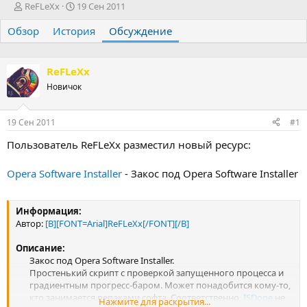
А
Д
ReFLeXx
19 Сен 2011
в
а
Обзор
т
История
т
Обсуждение
о
а
р
н
т
а
ReFLeXx
е
ч
Новичок
м
а
ы
л
а
19 Сен 2011
#1
Пользователь ReFLeXx разместил новый ресурс:
Opera Software Installer
- Закос под Opera Software Installer
Информация:
Автор:
[B][FONT=Arial]ReFLeXx[/FONT][/B]
Описание:
Закос под Opera Software Installer.
Простенький скрипт с проверкой запущенного процесса и
градиентным прогресс-баром. Может понадобится кому-то,
кто занимается репаками софта. Соответственно,
ISDone
не
Нажмите для раскрытия...