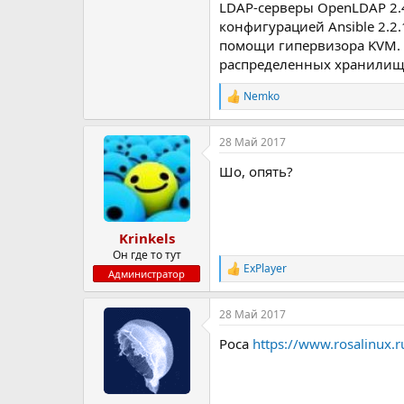
LDAP-серверы OpenLDAP 2.4.
конфигурацией Ansible 2.2
помощи гипервизора KVM. В 
распределенных хранилищ 
Nemko
Р
е
а
28 Май 2017
к
ц
Шо, опять?
и
и
:
Krinkels
Он где то тут
ExPlayer
Р
Администратор
е
а
28 Май 2017
к
ц
Роса
https://www.rosalinux.r
и
и
: