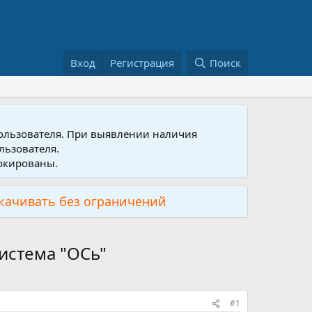
Вход
Регистрация
Поиск
пользователя. При выявлении наличия
льзователя.
локированы.
скачивать без ограничений
истема "ОСь"
#1