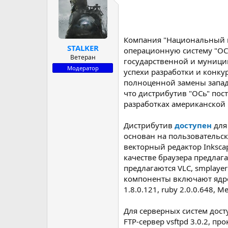
р
н
т
а
е
ч
м
а
Компания "Национальный ц
ы
л
STALKER
операционную систему "ОСь
а
Ветеран
государственной и муницип
Модератор
успехи разработки и конку
полноценной замены западн
что дистрибутив "ОСь" пос
разработках американской 
Дистрибутив
доступен
для 
основан на пользовательско
векторный редактор Inksca
качестве браузера предлага
предлагаются VLC, smplayer 
компоненты включают ядро Lin
1.8.0.121, ruby 2.0.0.648, Me
Для серверных систем доступ
FTP-сервер vsftpd 3.0.2, пр