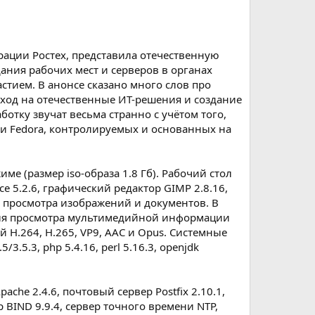
ации Ростех, представила отечественнyю
ания рабочих мест и серверов в органах
стием. В анонсе сказано много слов про
еход на отечественные ИТ-решения и создание
отку звучат весьма странно с учётом того,
 и Fedora, контролируемых и основанных на
ме (размер iso-образа 1.8 Гб). Рабочий стол
e 5.2.6, графический редактор GIMP 2.8.16,
ы просмотра изображений и документов. В
d. Для просмотра мультимедийной информации
ой H.264, H.265, VP9, AAC и Opus. Системные
/3.5.3, php 5.4.16, perl 5.16.3, openjdk
ache 2.4.6, почтовый сервер Postfix 2.10.1,
ер BIND 9.9.4, сервер точного времени NTP,