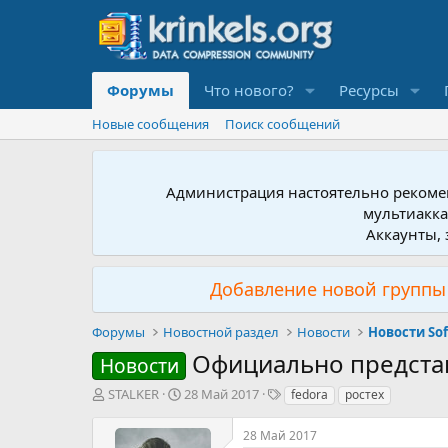
Форумы
Что нового?
Ресурсы
Новые сообщения
Поиск сообщений
Администрация настоятельно рекомен
мультиакка
Аккаунты, 
Добавление новой группы 
Форумы
Новостной раздел
Новости
Новости So
Официально представ
Новости
А
Д
Т
STALKER
28 Май 2017
fedora
ростех
в
а
е
т
т
г
28 Май 2017
о
а
и