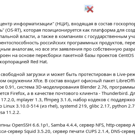
ентр информатизации" (НЦИ), входящая в состав госкорпор
" (OS-RT), которая позиционируется как платформа для созд
альной власти, а также в компаниях с государственным уча
рентоспособность российских программных продуктов, пер
ым аналогам, но все эти заявления про собственную разраб
троен на основе пересборки пакетной базы проектов CentOS
корпорацией Red Hat.
свободной загрузки и может быть протестирован в Live-режи
м окружении Xfce. В состав входит офисный пакет LibreOffic
pe 0.91, система 3D-моделирования Blender 2.76, программ
ется Firefox, а в качестве почтового клиента - Thunderbir
17.2.0, mplayer 1.3, ffmpeg 3.1.6, набор кодеков с поддержк
ux 3.10.0-514 (из rhel), systemd 219, glibc 2.17, python 2.7.5
sa 11.2.2.
ны OpenSSH 6.6.1p1, Samba 4.4.4, сервер NFS, http-сервер Ap
окси-сервер Squid 3.5.20, сервер печати CUPS 2.1.4, DNS-серв