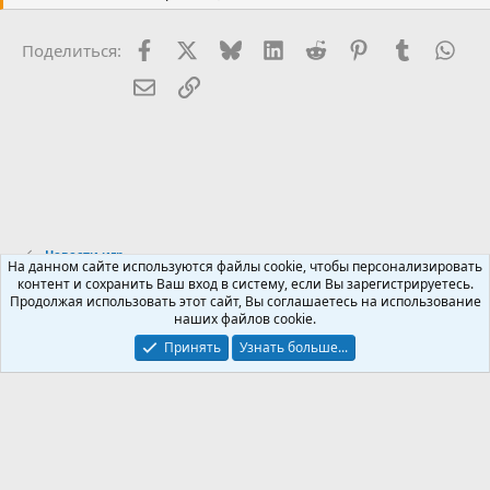
ц
и
Facebook
X (Twitter)
Bluesky
LinkedIn
Reddit
Pinterest
Tumblr
Wha
Поделиться:
и
:
Электронная почта
Ссылка
Новости игр
На данном сайте используются файлы cookie, чтобы персонализировать
контент и сохранить Ваш вход в систему, если Вы зарегистрируетесь.
Продолжая использовать этот сайт, Вы соглашаетесь на использование
Russian (RU)
наших файлов cookie.
Обратная связь
Условия и правила
Принять
Узнать больше...
Политика конфиденциальности
Помощь
R
S
S