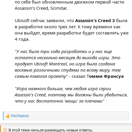
по себе был обновленным движком первой части
Assassin's Creed, Scimitar.
Ubisoft сейчас заявили, что
Assassin's Creed 3
была
в разработке около трех лет. К тому времени как
она выйдет, время разработки будет составлять уже
4 года.
"У нас было три года разработки и у нас еще
остается несколько месяцев до выхода игры. Это
продукт Ubisoft Montreal, но игра была создана
восемью различными студями по всему миру, тем
самым помогая проекту
" - сказал Т
омми Франсуа
"Игра намного больше, чем любая игра серии
Assassin's Creed, поэтому мы должны были убедиться,
что у нас достаточно 'мощи' за плечами"
Hachapury
Р
е
а
В этой теме нельзя размещать новые ответы.
к