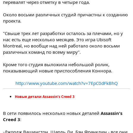
перевалят через отметку в четыре года.
Около восьми различных студий причастны к созданию
проекта.
"Свыше трех лет разработки осталось за плечами, но у
нас есть еще несколько месяцев. Это игра Ubisoft
Montreal, но вообще над ней работало около восьми
различных команд по всему миру".
Кроме того студия выложила небольшой ролик,
показывающий новые приспособления Коннора.
http://www.youtube.com/watch?v=7EpC0dFkBhQ
Новые детали Assassin’s Creed 3
В сети появилось несколько новых деталей
Assassin's
Creed 3
:
-
Джордж Вашингтон
,
Шарль Ли
,
Бэн Франклин
- все они