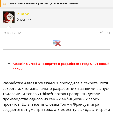
В этой теме нельзя размещать новые ответы.
т
т
о
а
р
н
Zimbo
т
а
Участник
е
ч
м
а
ы
л
26 Мар 2012
#1
а
Assassin’s Creed 3 находится в разработке 3 года UPD+ новый
ролик
Разработка
Assassin's Creed 3
проходила в секрете (хотя
секрет ли, что изначально разработчики заявили выпуск
трилогии) и теперь
Ubisoft
готовы раскрыть детали
производства одного из самых амбициозных своих
проектов. Если верить словам Томми Франсуа, игра
создается вот уже три года, а к моменту выхода эти сроки