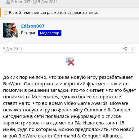
А
Д
Edison007
5 Дек 2011
в
а
В этой теме нельзя размещать новые ответы.
т
т
о
а
р
н
Edison007
т
а
Ветеран
Модератор
е
ч
м
а
ы
л
5 Дек 2011
#1
а
До сих пор не ясно, что же за новую игру разрабатывает
BioWare. Одна картинка и короткий фрагмент так и не
помогли в решении загадки. Кто-то считает, что это будет
новая часть Mercenaries, однако более осторожные
ставят на то, что во время Video Game Awards, BioWare
покажет новую игру по франчайзу Command & Conquer.
Сегодня же в сети появилась информация о списке
зарегистрированных доменов EA. Издатель занят 15
имен, судя по которым, можно предположить, что новой
игрой BioWare станет Command & Conquer: Alliances.