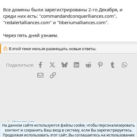
Все домены были зарегистрированы 2-го Декабря, и
среди них есть: "commandandconquerlliances.com",
"redalertalliances.com" и "tiberiumalliances.com".
Через пять дней узнаем.
В этой теме нельзя размещать новые ответы.
Facebook
X (Twitter)
Bluesky
LinkedIn
Reddit
Pinterest
Tumblr
Wha
Поделиться:
Электронная почта
Ссылка
Новости игр
На данном сайте используются файлы cookie, чтобы персонализировать
контент и сохранить Ваш вход в систему, если Вы зарегистрируетесь.
Продолжая использовать этот сайт, Вы соглашаетесь на использование
Russian (RU)