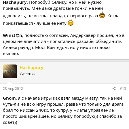
Hachapury
, Попробуй Селику. но к ней нужно
привыкнуть. Мне даже драговые гонки на ней
удавались, не всегда, правда, с первого раза
. Когда
прикатаешься - лучше ее нету
Winst@n
, полностью согласен. Андеркавер прошел, но в
целом не впечатлил - попытались разрабы объединить
Андерграунд с Мост Вантедом, но у них это плохо
вышло.
Hachapury
Участник
23 Апр 2012
#13
Gnom
, я с начала игры как взял мазду миату, так на ней
чуть-ли не всю игру прошел, разве что только для драга
брал то ниссан 240sx, то супру. у миаты управление
просто шикарнейшее, но целику попробую)) спасибо за
совет))