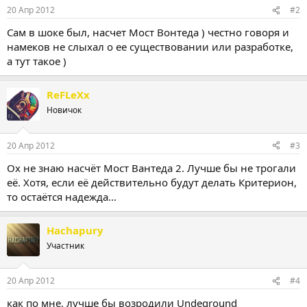
20 Апр 2012
#2
Сам в шоке был, насчет Мост Вонтеда ) честно говоря и
намеков не слыхал о ее существовании или разработке,
а тут такое )
ReFLeXx
Новичок
20 Апр 2012
#3
Ох не знаю насчёт Мост Вантеда 2. Лучше бы не трогали
её. Хотя, если её действительно будут делать Критерион,
то остаётся надежда...
Hachapury
Участник
20 Апр 2012
#4
как по мне, лучше бы возродили Undeground