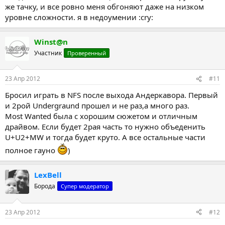
же тачку, и все ровно меня обгоняют даже на низком
уровне сложности. я в недоумении :cry:
Winst@n
Участник
Проверенный
23 Апр 2012
#11
Бросил играть в NFS после выхода Андеркавора. Первый
и 2рой Undergraund прошел и не раз,а много раз.
Most Wanted была с хорошим сюжетом и отличным
драйвом. Если будет 2рая часть то нужно объеденить
U+U2+MW и тогда будет круто. А все остальные части
полное гауно
)
LexBell
Борода
Супер модератор
23 Апр 2012
#12