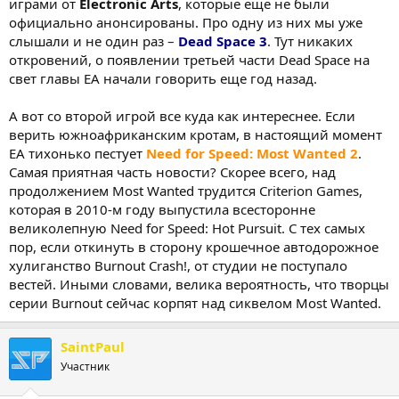
играми от
Electronic Arts
, которые еще не были
официально анонсированы. Про одну из них мы уже
слышали и не один раз –
Dead Space 3
. Тут никаких
откровений, о появлении третьей части Dead Space на
свет главы EA начали говорить еще год назад.
А вот со второй игрой все куда как интереснее. Если
верить южноафриканским кротам, в настоящий момент
EA тихонько пестует
Need for Speed: Most Wanted 2
.
Самая приятная часть новости? Скорее всего, над
продолжением Most Wanted трудится Criterion Games,
которая в 2010-м году выпустила всесторонне
великолепную Need for Speed: Hot Pursuit. С тех самых
пор, если откинуть в сторону крошечное автодорожное
хулиганство Burnout Crash!, от студии не поступало
вестей. Иными словами, велика вероятность, что творцы
серии Burnout сейчас корпят над сиквелом Most Wanted.
SaintPaul
Участник