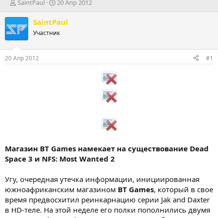
А
Д
SaintPaul
20 Апр 2012
в
а
т
т
SaintPaul
о
а
Участник
р
н
т
а
е
ч
20 Апр 2012
#1
м
а
ы
л
а
Магазин BT Games намекает на существование Dead
Space 3 и NFS: Most Wanted 2
Угу, очередная утечка информации, инициированная
южноафриканским магазином
BT Games
, который в свое
время предвосхитил реинкарнацию серии Jak and Daxter
в HD-теле. На этой неделе его полки пополнились двумя