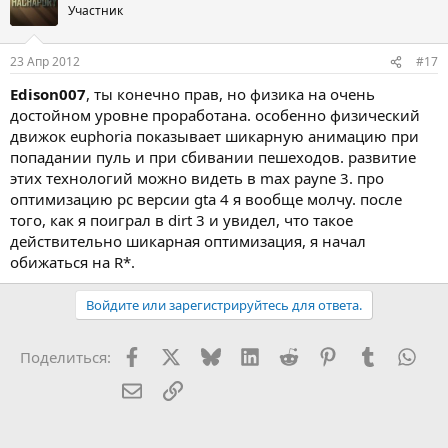
Участник
23 Апр 2012
#17
Edison007
, ты конечно прав, но физика на очень
достойном уровне проработана. особенно физический
движок euphoria показывает шикарную анимацию при
попадании пуль и при сбивании пешеходов. развитие
этих технологий можно видеть в max payne 3. про
оптимизацию pc версии gta 4 я вообще молчу. после
того, как я поиграл в dirt 3 и увидел, что такое
действительно шикарная оптимизация, я начал
обижаться на R*.
Войдите или зарегистрируйтесь для ответа.
Facebook
X (Twitter)
Bluesky
LinkedIn
Reddit
Pinterest
Tumblr
Wha
Поделиться:
Электронная почта
Ссылка