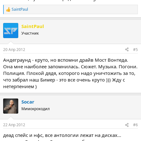
SaintPaul
Р
е
а
SaintPaul
к
ц
Участник
и
и
:
20 Апр 2012
#5
Андеграунд - круто, но вспомни драйв Мост Вонтеда.
Она мне наиболее запомнилась. Сюжет. Музыка. Погони.
Полиция. Плохой дядя, которого надо уничтожить за то,
что забрал наш Бимер - это все очень круто ))) Жду с
нетерпением )
Socar
Мимокрокодил
22 Апр 2012
#6
деад спейс и нфс, все антологии лежат на дисках...