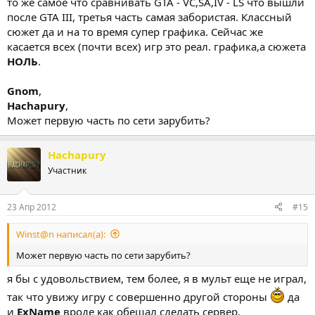
то же самое что сравнивать GTA - VC,SA,IV - LS что вышли
после GTA III, третья часть самая забористая. Классный
сюжет да и на то время супер графика. Сейчас же
касается всех (почти всех) игр это реал. графика,а сюжета
НОЛЬ
.
Gnom
,
Hachapury
,
Может первую часть по сети зарубить?
Hachapury
Участник
23 Апр 2012
#15
Winst@n написал(а):
Может первую часть по сети зарубить?
я бы с удовольствием, тем более, я в мульт еще не играл,
так что увижу игру с совершенно другой стороны
да
и
ExName
вроде как обещал сделать сервер.