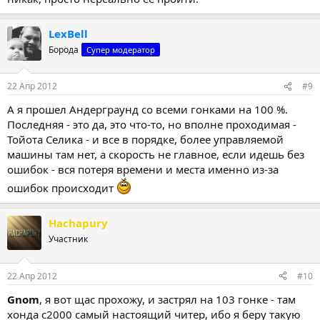
LexBell
Борода
Супер модератор
22 Апр 2012
#9
А я прошел Андерграунд со всеми гонками на 100 %.
Последняя - это да, это что-то, но вполне проходимая -
Тойота Селика - и все в порядке, более управляемой
машины там нет, а скорость не главное, если идешь без
ошибок - вся потеря времени и места именно из-за
ошибок происходит
Hachapury
Участник
22 Апр 2012
#10
Gnom
, я вот щас прохожу, и застрял на 103 гонке - там
хонда с2000 самый настоящий читер, ибо я беру такую