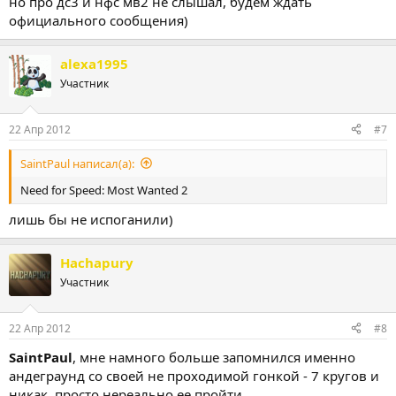
но про дс3 и нфс мв2 не слышал, будем ждать
официального сообщения)
alexa1995
Участник
22 Апр 2012
#7
SaintPaul написал(а):
Need for Speed: Most Wanted 2
лишь бы не испоганили)
Hachapury
Участник
22 Апр 2012
#8
SaintPaul
, мне намного больше запомнился именно
андеграунд со своей не проходимой гонкой - 7 кругов и
никак, просто нереально ее пройти.