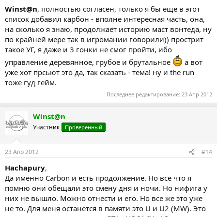
Winst@n
, полностью согласен, только я бы еще в этот
список добавил карбон - вполне интересная часть, она,
на сколько я знаю, продолжает историю маст вонтеда, ну
по крайней мере так в игромании говорили)) прострит
такое УГ, я даже и 3 гонки не смог пройти, ибо
управление деревянное, грубое и брутальное
а вот
уже хот прсьют это да, так сказать - тема! ну и the run
тоже гуд гейм.
Последнее редактирование:
23 Апр 2012
Winst@n
Участник
Проверенный
23 Апр 2012
#14
Hachapury
,
Да именно Carbon и есть продолжение. Но все что я
помню они обещали это смену дня и ночи. Но нифига у
них не вышло. Можно отнести и его. Но все же это уже
не то. Для меня останется в памяти это U и U2 (MW). Это