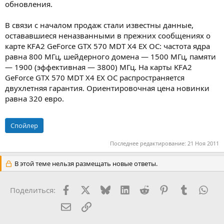
обновления.
В связи с началом продаж стали известны данные,
остававшиеся неназванными в прежних сообщениях о
карте KFA2 GeForce GTX 570 MDT X4 EX OC: частота ядра
равна 800 МГц, шейдерного домена — 1500 МГц, памяти
— 1900 (эффективная — 3800) МГц. На карты KFA2
GeForce GTX 570 MDT X4 EX OC распространяется
двухлетняя гарантия. Ориентировочная цена новинки
равна 320 евро.
Спойлер
Последнее редактирование:
21 Ноя 2011
В этой теме нельзя размещать новые ответы.
Facebook
X (Twitter)
Bluesky
LinkedIn
Reddit
Pinterest
Tumblr
Wha
Поделиться:
Электронная почта
Ссылка