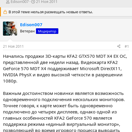
А
Д
Edison007
21 Ноя 2011
в
а
В этой теме нельзя размещать новые ответы.
т
т
о
а
р
н
Edison007
т
а
Ветеран
Модератор
е
ч
м
а
ы
л
21 Ноя 2011
#1
а
Начались продажи 3D-карты KFA2 GTX570 MDT X4 EX OC,
представленной две недели назад. Видеокарта KFA2
GeForce 570 MDT X4 поддерживает Microsoft DirectX11,
NVIDIA PhysX и видео высокой четкости в разрешении
1080p.
Важным достоинством новинки является возможность
одновременного подключения нескольких мониторов.
Точнее говоря, к карте может быть одновременно
подключено до четырех дисплеев, однако одной из
главных особенностей KFA2 GeForce 570 является
поддержка режима «единый виртуальный монитор»,
позволяющей во время игрового процесса выводить