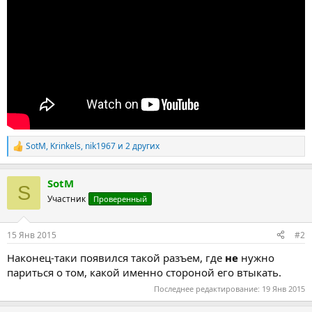
SotM
,
Krinkels
,
nik1967
и 2 других
Р
е
а
SotM
к
S
ц
Участник
Проверенный
и
и
:
15 Янв 2015
#2
Наконец-таки появился такой разъем, где
не
нужно
париться о том, какой именно стороной его втыкать.
Последнее редактирование:
19 Янв 2015