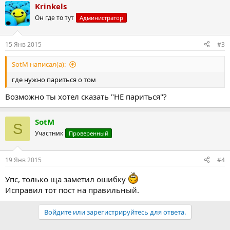
Krinkels
Он где то тут
Администратор
15 Янв 2015
#3
SotM написал(а):
где нужно париться о том
Возможно ты хотел сказать "НЕ париться"?
SotM
S
Участник
Проверенный
19 Янв 2015
#4
Упс, только ща заметил ошибку
Исправил тот пост на правильный.
Войдите или зарегистрируйтесь для ответа.