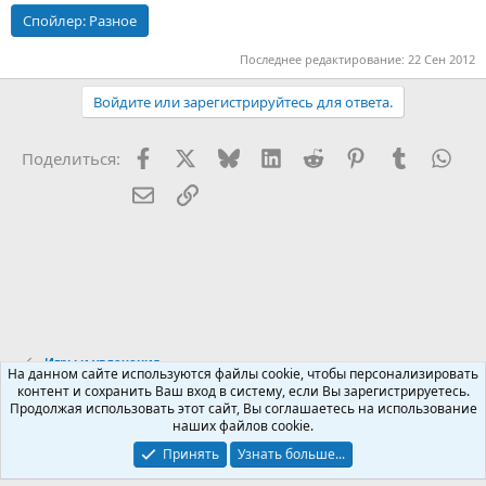
Спойлер:
Разное
Последнее редактирование:
22 Сен 2012
Войдите или зарегистрируйтесь для ответа.
Facebook
X (Twitter)
Bluesky
LinkedIn
Reddit
Pinterest
Tumblr
Wha
Поделиться:
Электронная почта
Ссылка
Игры и увлечения
На данном сайте используются файлы cookie, чтобы персонализировать
контент и сохранить Ваш вход в систему, если Вы зарегистрируетесь.
Продолжая использовать этот сайт, Вы соглашаетесь на использование
Russian (RU)
наших файлов cookie.
Обратная связь
Условия и правила
Принять
Узнать больше...
Политика конфиденциальности
Помощь
R
S