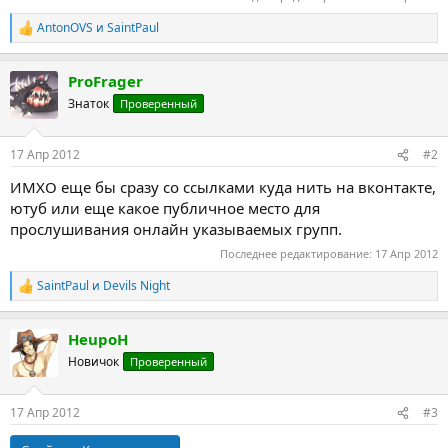
AntonOVS
и
SaintPaul
Р
е
а
ProFrager
к
ц
Знаток
Проверенный
и
и
:
17 Апр 2012
#2
ИМХО еще бы сразу со ссылками куда нить на вконтакте,
ютуб или еще какое публичное место для
прослушивания онлайн указываемых групп.
Последнее редактирование:
17 Апр 2012
SaintPaul
и
Devils Night
Р
е
а
HeupoH
к
ц
Новичок
Проверенный
и
и
:
17 Апр 2012
#3