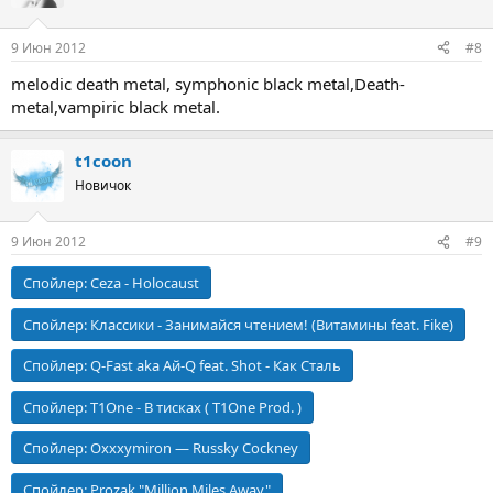
и
и
:
9 Июн 2012
#8
melodic death metal, symphonic black metal,Death-
metal,vampiric black metal.
t1coon
Новичок
9 Июн 2012
#9
Спойлер:
Ceza - Holocaust
Спойлер:
Классики - Занимайся чтением! (Витамины feat. Fike)
Спойлер:
Q-Fast aka Ай-Q feat. Shot - Как Сталь
Спойлер:
T1One - В тисках ( T1One Prod. )
Спойлер:
Oxxxymiron — Russky Cockney
Спойлер:
Prozak "Million Miles Away"