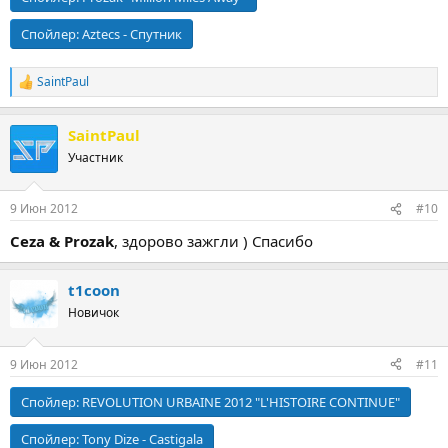
Спойлер:
Aztecs - Спутник
SaintPaul
Р
е
а
SaintPaul
к
ц
Участник
и
и
:
9 Июн 2012
#10
Ceza & Prozak
, здорово зажгли ) Спасибо
t1coon
Новичок
9 Июн 2012
#11
Спойлер:
REVOLUTION URBAINE 2012 "L'HISTOIRE CONTINUE"
Спойлер:
Tony Dize - Castigala