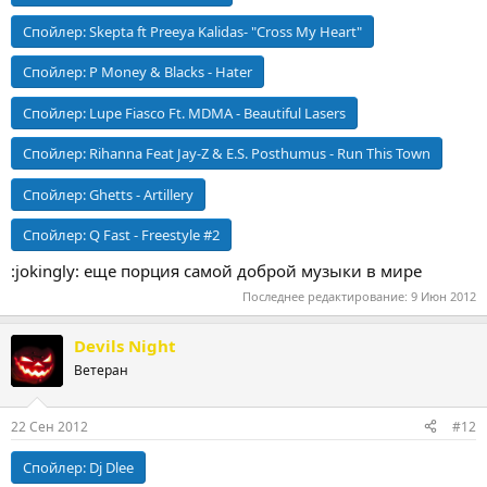
Спойлер:
Skepta ft Preeya Kalidas- "Cross My Heart"
Спойлер:
P Money & Blacks - Hater
Спойлер:
Lupe Fiasco Ft. MDMA - Beautiful Lasers
Спойлер:
Rihanna Feat Jay-Z & E.S. Posthumus - Run This Town
Спойлер:
Ghetts - Artillery
Спойлер:
Q Fast - Freestyle #2
:jokingly: еще порция самой доброй музыки в мире
Последнее редактирование:
9 Июн 2012
Devils Night
Ветеран
22 Сен 2012
#12
Спойлер:
Dj Dlee