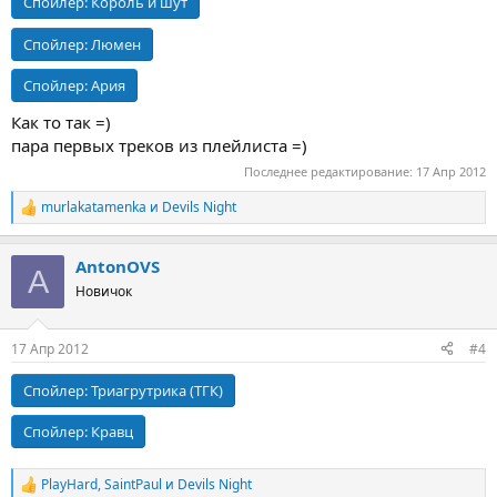
Спойлер:
Король и шут
Спойлер:
Люмен
Спойлер:
Ария
Как то так =)
пара первых треков из плейлиста =)
Последнее редактирование:
17 Апр 2012
murlakatamenka
и
Devils Night
Р
е
а
AntonOVS
к
A
ц
Новичок
и
и
:
17 Апр 2012
#4
Спойлер:
Триагрутрика (ТГК)
Спойлер:
Кравц
PlayHard
,
SaintPaul
и
Devils Night
Р