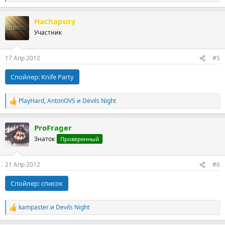
е
а
Hachapury
к
ц
Участник
и
и
:
17 Апр 2012
#5
Спойлер:
Knife Party
PlayHard
,
AntonOVS
и
Devils Night
Р
е
а
ProFrager
к
ц
Знаток
Проверенный
и
и
:
21 Апр 2012
#6
Спойлер:
список
kampaster
и
Devils Night
Р
е