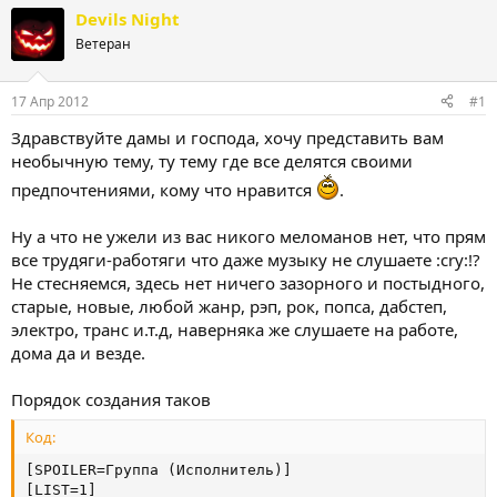
т
т
Devils Night
о
а
Ветеран
р
н
т
а
е
ч
17 Апр 2012
#1
м
а
ы
л
Здравствуйте дамы и господа, хочу представить вам
а
необычную тему, ту тему где все делятся своими
предпочтениями, кому что нравится
.
Ну а что не ужели из вас никого меломанов нет, что прям
все трудяги-работяги что даже музыку не слушаете :cry:!?
Не стесняемся, здесь нет ничего зазорного и постыдного,
старые, новые, любой жанр, рэп, рок, попса, дабстеп,
электро, транс и.т.д, наверняка же слушаете на работе,
дома да и везде.
Порядок создания таков
Код:
[SPOILER=Группа (Исполнитель)]

[LIST=1]
