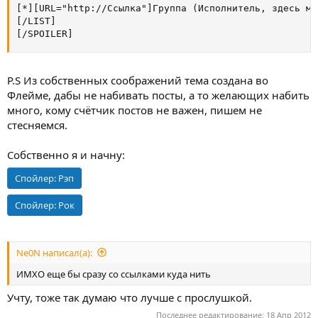
[*][URL="http://Ссылка"]Группа (Исполнитель, здесь мо
[/LIST]

[/SPOILER]
P.S Из собственных соображений тема создана во
Флейме, дабы не набивать посты, а то желающих набить
много, кому счётчик постов не важен, пишем не
стесняемся.
Собственно я и начну:
Спойлер:
Рэп
Спойлер:
Рок
Ne0N написал(а):
ИМХО еще бы сразу со ссылками куда нить
Учту, тоже так думаю что лучше с прослушкой.
Последнее редактирование:
18 Апр 2012