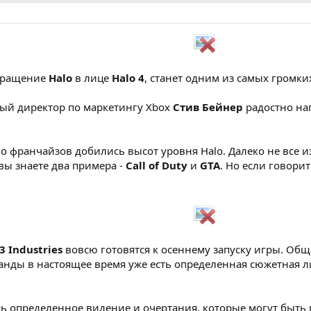
звращение
Halo
в лице
Halo 4
, станет одним из самых громки
ый директор по маркетингу Xbox
Стив Бейнер
радостно на
ого франчайзов добились высот уровня Halo. Далеко не все
вы знаете два примера -
Call of Duty
и
GTA
. Но если говори
3 Industries
вовсю готовятся к осеннему запуску игры. Общ
манды в настоящее время уже есть определенная сюжетная л
шь определенное видение и очертания, которые могут быть