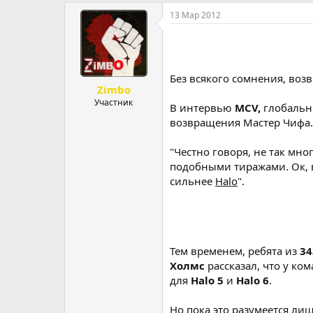
р
н
13 Мар 2012
т
а
е
ч
м
а
ы
л
а
Без всякого сомнения, во
Zimbo
Участник
В интервью
MCV,
глобальн
возвращения Мастер Чифа.
"Честно говоря, не так мн
подобными тиражами. Ок, 
сильнее
Halo
".
Тем временем, ребята из
34
Холмс
рассказал, что у ко
для
Halo 5
и
Halo 6
.
Но пока это разумеется ли