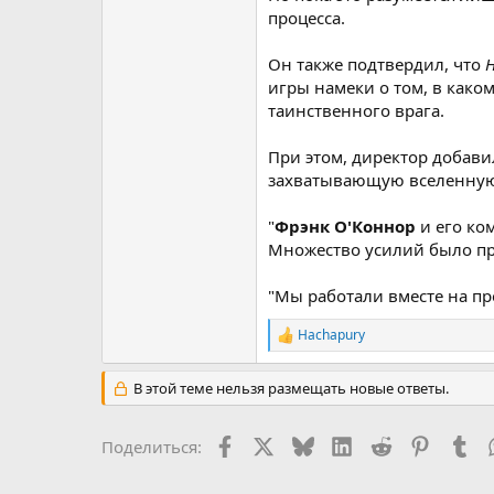
процесса.
Он также подтвердил, что
H
игры намеки о том, в како
таинственного врага.
При этом, директор добави
захватывающую вселенну
"
Фрэнк О'Коннор
и его ко
Множество усилий было при
"Мы работали вместе на пр
Hachapury
Р
е
а
В этой теме нельзя размещать новые ответы.
к
ц
и
Facebook
X (Twitter)
Bluesky
LinkedIn
Reddit
Pinteres
Tu
Поделиться:
и
: