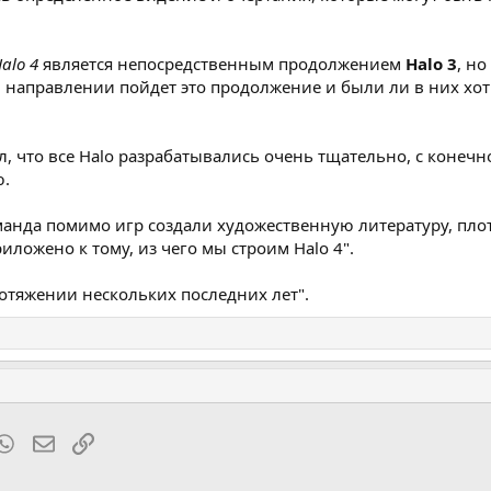
alo 4
является непосредственным продолжением
Halo 3
, н
м направлении пойдет это продолжение и были ли в них хот
л, что все Halo разрабатывались очень тщательно, с конеч
ю.
манда помимо игр создали художественную литературу, п
ложено к тому, из чего мы строим Halo 4".
отяжении нескольких последних лет".
t
mblr
WhatsApp
Электронная почта
Ссылка