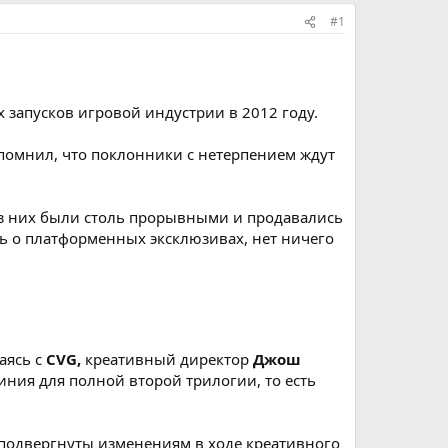
#1
х запусков игровой индустрии в 2012 году.
помнил, что поклонники с нетерпением ждут
 из них были столь прорывными и продавались
ть о платформенных эксклюзивах, нет ничего
аясь с
CVG,
креативный директор
Джош
иния для полной второй трилогии, то есть
 подвергнуты изменениям в ходе креативного