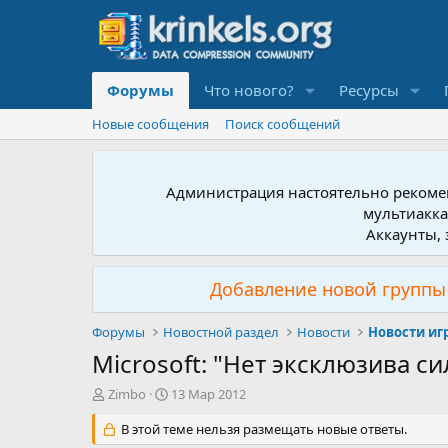
Форумы
Что нового?
Ресурсы
Новые сообщения
Поиск сообщений
Администрация настоятельно рекомен
мультиакка
Аккаунты, 
Добавление новой группы 
Форумы
Новостной раздел
Новости
Новости иг
Microsoft: "Нет эксклюзива си
А
Д
Zimbo
13 Мар 2012
в
а
т
В этой теме нельзя размещать новые ответы.
т
о
а