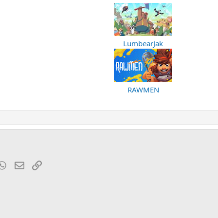
LumbearJak
RAWMEN
t
mblr
WhatsApp
Электронная почта
Ссылка