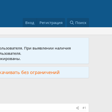
Вход
Регистрация
Поиск
пользователя. При выявлении наличия
льзователя.
локированы.
скачивать без ограничений
#1