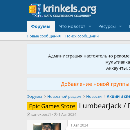
Форумы
Что нового?
Ресурсы
Новые сообщения
Поиск сообщений
Администрация настоятельно рекомен
мультиакка
Аккаунты, 
Добавление новой группы 
Форумы
Новостной раздел
Новости
Акции и с
LumbearJack / 
Epic Games Store
А
Д
sanekbest1
1 Авг 2024
в
а
т
т
1 Авг 2024
о
а