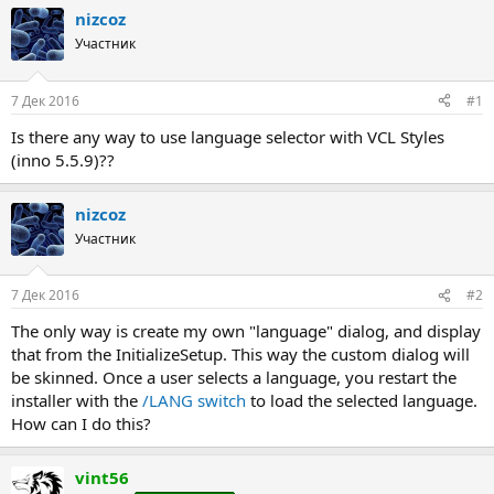
т
т
nizcoz
о
а
Участник
р
н
т
а
е
ч
7 Дек 2016
#1
м
а
ы
л
Is there any way to use language selector with VCL Styles
а
(inno 5.5.9)??
nizcoz
Участник
7 Дек 2016
#2
The only way is create my own "language" dialog, and display
that from the InitializeSetup. This way the custom dialog will
be skinned. Once a user selects a language, you restart the
installer with the
/LANG switch
to load the selected language.
How can I do this?
vint56