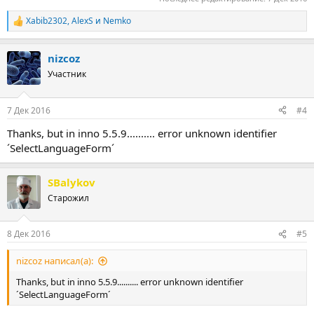
Xabib2302
,
AlexS
и
Nemko
Р
е
а
nizcoz
к
ц
Участник
и
и
:
7 Дек 2016
#4
Thanks, but in inno 5.5.9.......... error unknown identifier
´SelectLanguageForm´
SBalykov
Старожил
8 Дек 2016
#5
nizcoz написал(а):
Thanks, but in inno 5.5.9.......... error unknown identifier
´SelectLanguageForm´