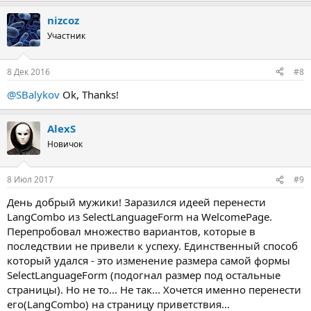
nizcoz
Участник
8 Дек 2016
#8
@SBalykov
Ok, Thanks!
AlexS
Новичок
8 Июл 2017
#9
День добрый мужики! Заразился идеей перенести
LangCombo из SelectLanguageForm на WelcomePage.
Перепробовал множество вариантов, которые в
последствии не привели к успеху. Единственный способ
который удался - это изменение размера самой формы
SelectLanguageForm (подогнал размер под остальные
страницы). Но не то... Не так... Хочется именно перенести
его(LangCombo) на страницу приветствия...