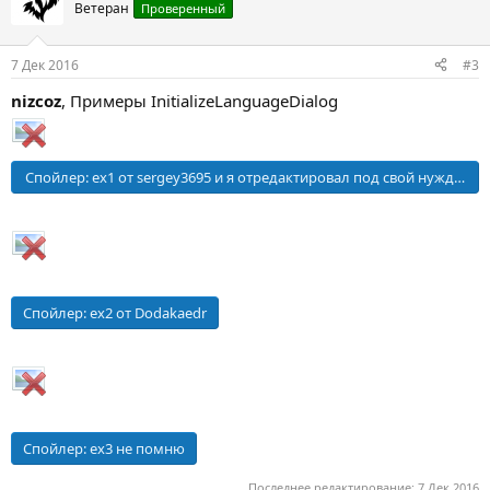
Ветеран
Проверенный
7 Дек 2016
#3
nizcoz
, Примеры InitializeLanguageDialog
Спойлер:
ex1 от sergey3695 и я отредактировал под свой нужды пр
Спойлер:
ex2 от Dodakaedr
Спойлер:
ex3 не помню
Последнее редактирование:
7 Дек 2016