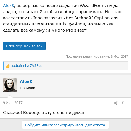
AlexS
, выбор языка после создания WizardForm, ну да
ладно, кто я такой чтобы вообще спрашивать. Не знаю
как заставить Inno загрузить без "дебрей" Caption для
стандартных элементов из .isl файлов, но знаю как
сделать все самому (и много кто знает):
Спойлер:
Как-то так
Последнее редактирование:
8 Июл 2017
audiofeel
и
ZVSRus
Р
е
а
AlexS
к
ц
Новичок
и
и
:
9 Июл 2017
#11
Спасибо! Вообще в эту степь не думал.
Войдите или зарегистрируйтесь для ответа.