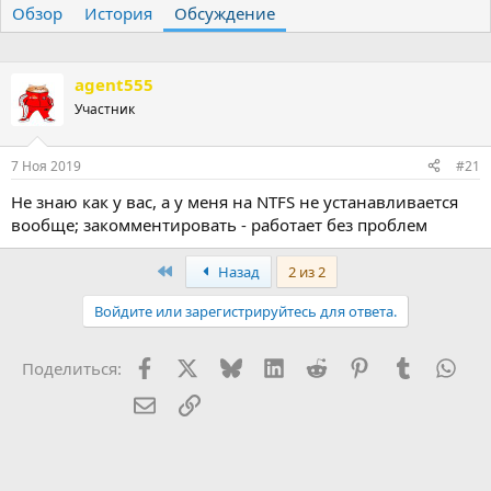
Обзор
т
История
т
Обсуждение
о
а
р
н
т
а
agent555
е
ч
Участник
м
а
ы
л
а
7 Ноя 2019
#21
Не знаю как у вас, а у меня на NTFS не устанавливается
вообще; закомментировать - работает без проблем
First
Назад
2 из 2
Войдите или зарегистрируйтесь для ответа.
Facebook
X (Twitter)
Bluesky
LinkedIn
Reddit
Pinterest
Tumblr
Wha
Поделиться:
Электронная почта
Ссылка