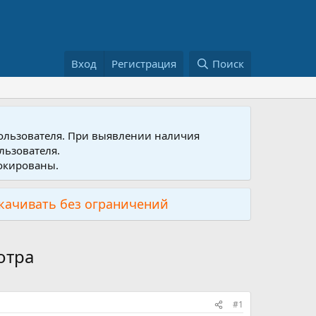
Вход
Регистрация
Поиск
пользователя. При выявлении наличия
льзователя.
локированы.
скачивать без ограничений
отра
#1