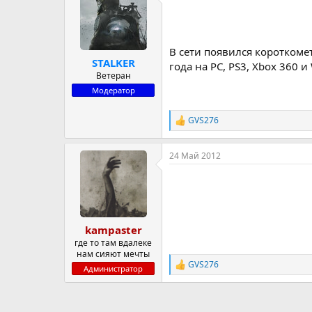
р
н
т
а
е
ч
м
а
В сети появился короткомет
STALKER
ы
л
года на PC, PS3, Xbox 360 и 
а
Ветеран
Модератор
GVS276
Р
е
а
24 Май 2012
к
ц
и
и
:
kampaster
где то там вдалеке
нам сияют мечты
GVS276
Р
Администратор
е
а
к