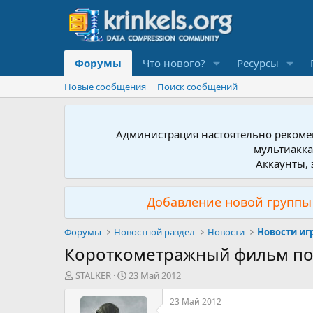
Форумы
Что нового?
Ресурсы
Новые сообщения
Поиск сообщений
Администрация настоятельно рекомен
мультиакка
Аккаунты, 
Добавление новой группы 
Форумы
Новостной раздел
Новости
Новости иг
Короткометражный фильм по M
А
Д
STALKER
23 Май 2012
в
а
т
т
23 Май 2012
о
а