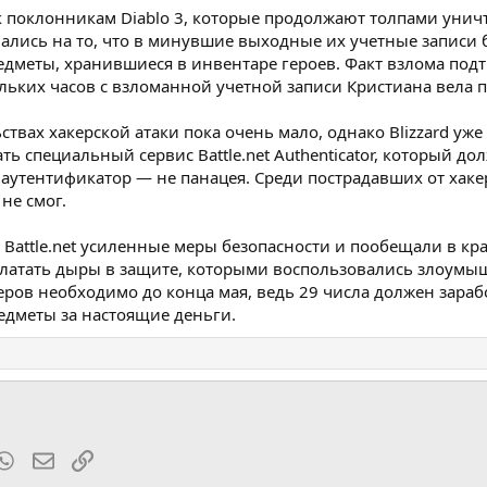
 поклонникам Diablo 3, которые продолжают толпами унич
ались на то, что в минувшие выходные их учетные запис
едметы, хранившиеся в инвентаре героев. Факт взлома под
ольких часов с взломанной учетной записи Кристиана вела п
твах хакерской атаки пока очень мало, однако Blizzard уже
ь специальный сервис Battle.net Authenticator, который
 аутентификатор — не панацея. Среди пострадавших от хакер
 не смог.
 Battle.net усиленные меры безопасности и пообещали в 
латать дыры в защите, которыми воспользовались злоумышл
ров необходимо до конца мая, ведь 29 числа должен заработ
едметы за настоящие деньги.
t
mblr
WhatsApp
Электронная почта
Ссылка