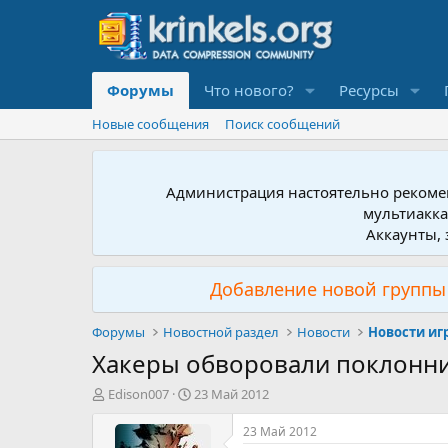
Форумы
Что нового?
Ресурсы
Новые сообщения
Поиск сообщений
Администрация настоятельно рекомен
мультиакка
Аккаунты, 
Добавление новой группы 
Форумы
Новостной раздел
Новости
Новости иг
Хакеры обворовали поклонни
А
Д
Edison007
23 Май 2012
в
а
т
т
23 Май 2012
о
а