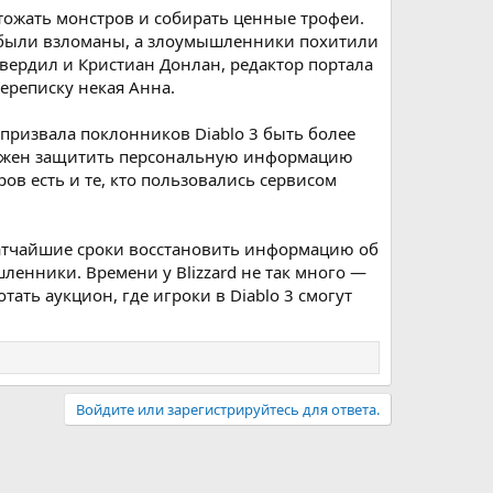
тожать монстров и собирать ценные трофеи.
и были взломаны, а злоумышленники похитили
твердил и Кристиан Донлан, редактор портала
ереписку некая Анна.
 призвала поклонников Diablo 3 быть более
 должен защитить персональную информацию
ов есть и те, кто пользовались сервисом
кратчайшие сроки восстановить информацию об
енники. Времени у Blizzard не так много —
ать аукцион, где игроки в Diablo 3 смогут
Войдите или зарегистрируйтесь для ответа.