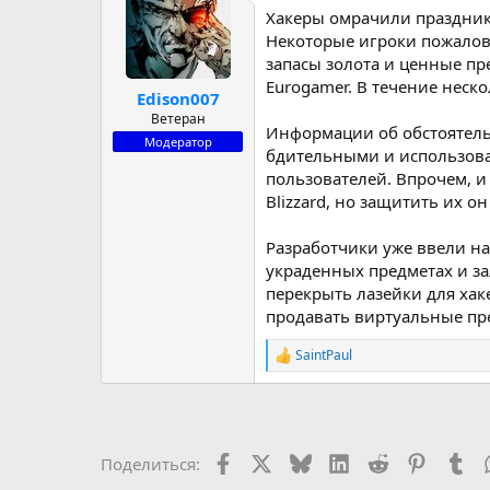
Хакеры омрачили праздник
р
н
т
а
Некоторые игроки пожалов
е
ч
запасы золота и ценные пр
м
а
Eurogamer. В течение неск
Edison007
ы
л
а
Ветеран
Информации об обстоятельс
Модератор
бдительными и использоват
пользователей. Впрочем, и
Blizzard, но защитить их он
Разработчики уже ввели на
украденных предметах и за
перекрыть лазейки для хаке
продавать виртуальные пр
SaintPaul
Р
е
а
к
ц
и
Facebook
X (Twitter)
Bluesky
LinkedIn
Reddit
Pinteres
Tu
Поделиться:
и
: