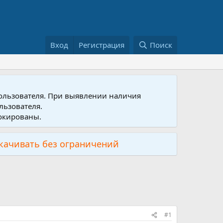
Вход
Регистрация
Поиск
пользователя. При выявлении наличия
льзователя.
локированы.
скачивать без ограничений
#1